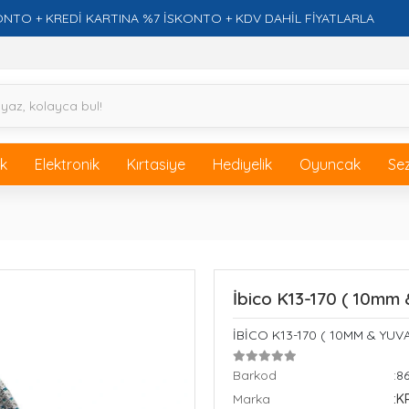
 KREDİ KARTINA %7 İSKONTO + KDV DAHİL FİYATLARLA
ik
Elektronik
Kırtasiye
Hediyelik
Oyuncak
Se
İbico K13-170 ( 10mm 
İBİCO K13-170 ( 10MM & YUV
Barkod
:8
Marka
:K