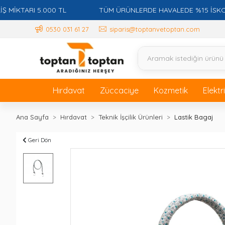
TARI 5.000 TL
TÜM ÜRÜNLERDE HAVALEDE %15 İSKONTO +
0530 031 61 27
siparis@toptanvetoptan.com
Hırdavat
Züccaciye
Kozmetik
Elektr
Ana Sayfa
Hırdavat
Teknik İşçilik Ürünleri
Lastik Bagaj
Geri Dön