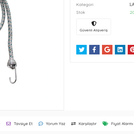
Kategori
:L
Stok
:2
Güvenli Alışveriş
e
Tavsiye Et
Yorum Yaz
Karşılaştır
Fiyat Alarmı