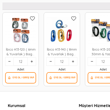
İbico K13-120 ( 6mm
İbico K13-140 ( 8mm
İbico K13-20
& Yuvarlak ) Bagaj
& Yuvarlak ) Bagaj
30mm & Yass
Lastik*12x50
Lastik*12x30
Bagaj Lastik*
Adet
Adet
Adet
Kurumsal
Müşteri Hizmetle