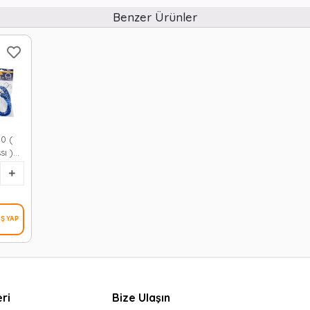
Benzer Ürünler
0 (
ı )
12x30
ri
Bize Ulaşın