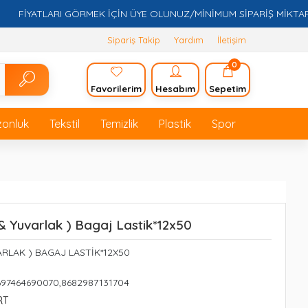
FİYATLARI GÖRMEK İÇİN ÜYE OLUNUZ/MİNİMUM SİPARİŞ MİKTARI 5.0
Sipariş Takip
Yardım
İletişim
0
Favorilerim
Hesabım
Sepetim
zonluk
Tekstil
Temizlik
Plastik
Spor
& Yuvarlak ) Bagaj Lastik*12x50
ARLAK ) BAGAJ LASTİK*12X50
697464690070,8682987131704
RT