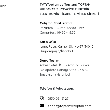
TVT(Toptan ve Toptan) TOPTAN
ular
HIRDAVAT ZÜCCACİYE ELEKTRİK
ELEKTRONİK TİCARET LİMİTED ŞİRKETİ
Çalışma Saatlerimiz
Pazartesi - Cuma: 09:00 - 19:30
Cumartesi: 09:30 - 15:30
Satış Ofisi
İsmet Paşa, Kamer Sk. No:57, 34040
Bayrampaşa/İstanbul
Depo Teslim
Adresi:İkitelli İOSB Atatürk Bulvarı
Dolapdere Sanayi Sitesi 2715.Sk
Başakşehir/İstanbul
Telefon & Whatsapp
:
0530 031 61 27
siparis@toptanvetoptan.com