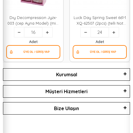
Dıy Decompression Jyzx-
Luck Day Spring Sweet 661-1
003 (cep Ayna Model) (mini
XQ-62507 (2pcs) (telli Not
Yuvarlak=çap:6.5cm) Not
Defteri=60yaprak=6.5x7.5cm
Defteri (hayvanlı Puf Kapak)
& Yapışkanlı=40
(zincirli Kulp)*16x36
Yaprak=4.4x7cm) (kedili Cırtlı
Adet
Adet
Kapak )*24x16
Kurumsal
Müşteri Hizmetleri
Bize Ulaşın