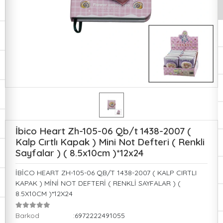
İbico Heart Zh-105-06 Qb/t 1438-2007 (
Kalp Cırtlı Kapak ) Mini Not Defteri ( Renkli
Sayfalar ) ( 8.5x10cm )*12x24
İBİCO HEART ZH-105-06 QB/T 1438-2007 ( KALP CIRTLI
KAPAK ) MİNİ NOT DEFTERİ ( RENKLİ SAYFALAR ) (
8.5X10CM )*12X24
Barkod
:6972222491055