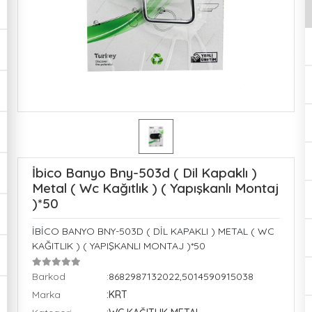
İbico Banyo Bny-503d ( Dil Kapaklı )
Metal ( Wc Kağıtlık ) ( Yapışkanlı Montaj
)*50
İBİCO BANYO BNY-503D ( DİL KAPAKLI ) METAL ( WC
KAĞITLIK ) ( YAPIŞKANLI MONTAJ )*50
Barkod
:8682987132022,5014590915038
Marka
:KRT