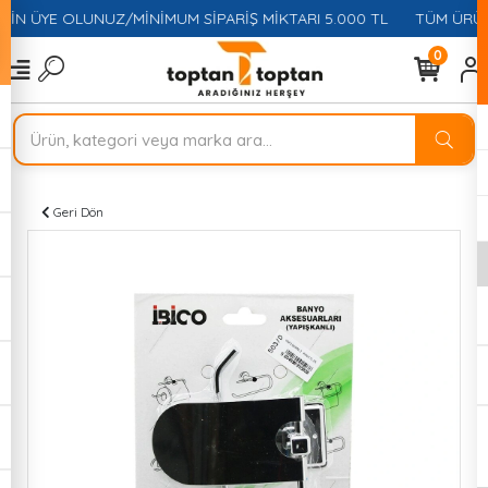
ÇİN ÜYE OLUNUZ/MİNİMUM SİPARİŞ MİKTARI 5.000 TL
TÜM ÜRÜNL
0
Geri Dön