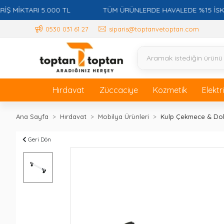
İKTARI 5.000 TL
TÜM ÜRÜNLERDE HAVALEDE %15 İSKONTO 
0530 031 61 27
siparis@toptanvetoptan.com
Hırdavat
Züccaciye
Kozmetik
Elektr
Ana Sayfa
Hırdavat
Mobilya Ürünleri
Kulp Çekmece & Do
Geri Dön