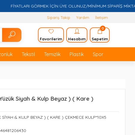
FİYATLARI GÖRMEK İÇİN ÜYE OLUNUZ/MİNİMUM SİPARİŞ MİKTARI 5.
Sipariş Takip
Yardım
İletişim
0
Favorilerim
Hesabım
Sepetim
zonluk
Tekstil
Temizlik
Plastik
Spor
 Yüzük Siyah & Kulp Beyaz ) ( Kare )
ÜK SİYAH & KULP BEYAZ ) ( KARE ) ÇEKMECE KULP*10X5
646481206430