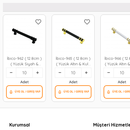
İbico-962 ( 12.8cm )
İbico-965 ( 12.8cm )
İbico-966 ( 12
( Yüzük Siyah &
( Yüzük Altın & Kulp
( Yüzük Altın 
Kulp Siyah ) ( Kare
Siyah ) ( Kare )
Beyaz ) ( Ka
) Çekmece
Çekmece Kulp*10x5
Çekmece Kulp
Kulp*10x5
Adet
Adet
Adet
Kurumsal
Müşteri Hizmetle