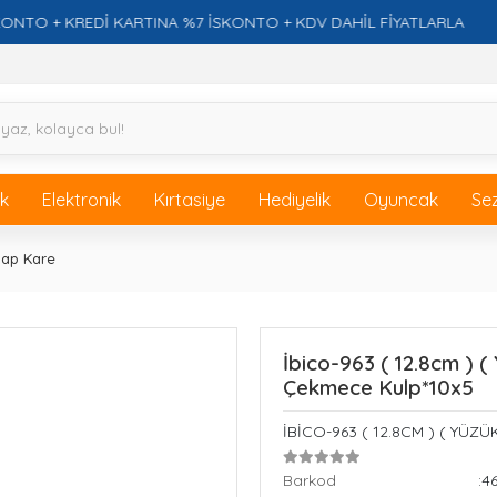
+ KREDİ KARTINA %7 İSKONTO + KDV DAHİL FİYATLARLA
ik
Elektronik
Kırtasiye
Hediyelik
Oyuncak
Se
lap Kare
İbico-963 ( 12.8cm ) (
Çekmece Kulp*10x5
İBİCO-963 ( 12.8CM ) ( YÜZ
Barkod
:4