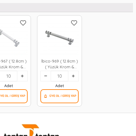
-967 ( 12.8cm )
İbico-969 ( 12.8cm )
Yüzük Krom &
( Yüzük Krom &
Beyaz ) ( Kare
Kulp Krom ) ( Kare
) Çekmece
) Çekmece
Kulp*10x5
Kulp*10x5
Adet
Adet