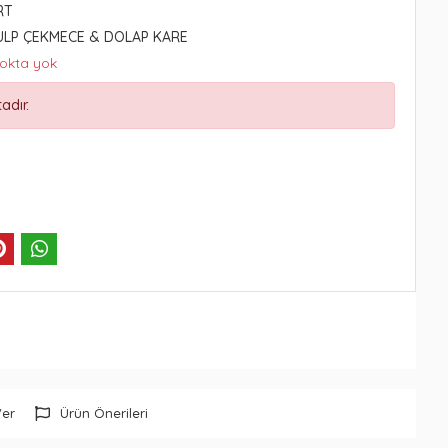
RT
ULP ÇEKMECE & DOLAP KARE
tokta yok
adır.
Ver
Ürün Önerileri