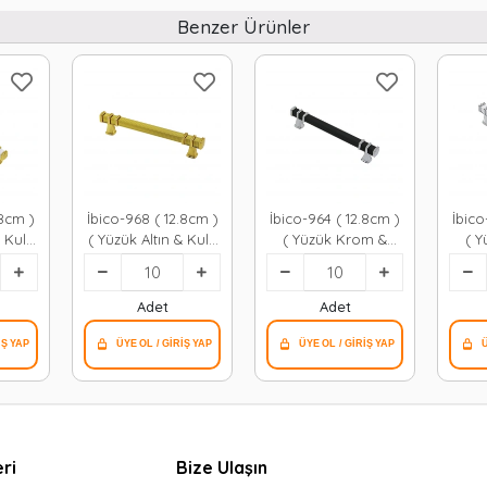
Benzer Ürünler
.8cm )
İbico-968 ( 12.8cm )
İbico-964 ( 12.8cm )
İbico
& Kulp
( Yüzük Altın & Kulp
( Yüzük Krom &
( 
re )
Altın ) ( Kare )
Kulp Siyah ) ( Kare
Kulp 
*10x5
Çekmece Kulp*10x5
) Çekmece
Kulp*10x5
Adet
Adet
ri
Bize Ulaşın