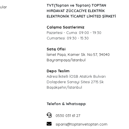
TVT(Toptan ve Toptan) TOPTAN
ular
HIRDAVAT ZÜCCACİYE ELEKTRİK
ELEKTRONİK TİCARET LİMİTED ŞİRKETİ
Çalışma Saatlerimiz
Pazartesi - Cuma: 09:00 - 19:30
Cumartesi: 09:30 - 15:30
Satış Ofisi
İsmet Paşa, Kamer Sk. No:57, 34040
Bayrampaşa/İstanbul
Depo Teslim
Adresi:İkitelli İOSB Atatürk Bulvarı
Dolapdere Sanayi Sitesi 2715.Sk
Başakşehir/İstanbul
Telefon & Whatsapp
:
0530 031 61 27
siparis@toptanvetoptan.com