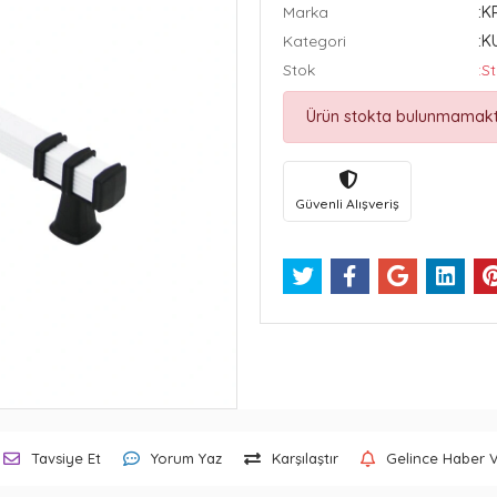
Marka
:K
Kategori
:K
Stok
:S
Ürün stokta bulunmamakt
Güvenli Alışveriş
Tavsiye Et
Yorum Yaz
Karşılaştır
Gelince Haber 