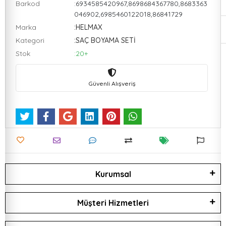
Barkod
:6934585420967,8698684367780,8683363
046902,6985460122018,86841729
Marka
:HELMAX
Kategori
:SAÇ BOYAMA SETİ
Stok
:20+
Güvenli Alışveriş
Kurumsal
Müşteri Hizmetleri