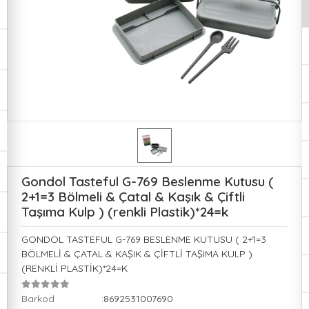
Gondol Tasteful G-769 Beslenme Kutusu (
2+1=3 Bölmeli & Çatal & Kaşık & Çiftli
Taşıma Kulp ) (renkli Plastik)*24=k
GONDOL TASTEFUL G-769 BESLENME KUTUSU ( 2+1=3
BÖLMELİ & ÇATAL & KAŞIK & ÇİFTLİ TAŞIMA KULP )
(RENKLİ PLASTİK)*24=K
Barkod
:8692531007690