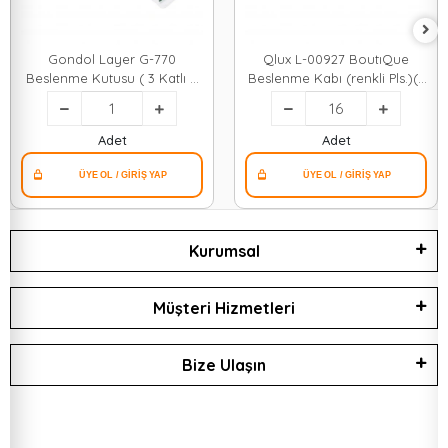
Gondol Layer G-770
Qlux L-00927 BoutıQue
Beslenme Kutusu ( 3 Katlı X
Beslenme Kabı (renkli Pls.)(2
420ml & Çatal & Kaşık & Tekli
Bölme) (1250ml)(pls.çatal-
Taşıma Kulp ) (renkli
kaşık) (s.contalı & Şeffaf
Plastik)*24
Kaşıklıklı Kapak)*16=k
Adet
Adet
Kurumsal
Müşteri Hizmetleri
Bize Ulaşın