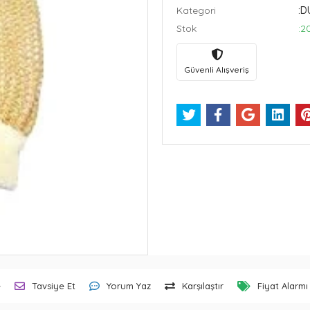
Kategori
:D
Stok
:2
Güvenli Alışveriş
e
Tavsiye Et
Yorum Yaz
Karşılaştır
Fiyat Alarmı