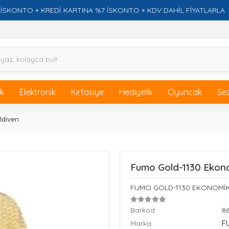
NTO + KREDİ KARTINA %7 İSKONTO + KDV DAHİL FİYATLARLA
ik
Elektronik
Kırtasiye
Hediyelik
Oyuncak
Se
ldiven
Fumo Gold-1130 Ekono
FUMO GOLD-1130 EKONOMİK 
Barkod
:8
Marka
: