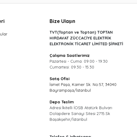
ri
Bize Ulaşın
TVT(Toptan ve Toptan) TOPTAN
ular
HIRDAVAT ZÜCCACİYE ELEKTRİK
ELEKTRONİK TİCARET LİMİTED ŞİRKETİ
Çalışma Saatlerimiz
Pazartesi - Cuma: 09:00 - 19:30
Cumartesi: 09:30 - 15:30
Satış Ofisi
İsmet Paşa, Kamer Sk. No:57, 34040
Bayrampaşa/İstanbul
Depo Teslim
Adresi:İkitelli İOSB Atatürk Bulvarı
Dolapdere Sanayi Sitesi 2715.Sk
Başakşehir/İstanbul
Telefon & Whatsapp
: