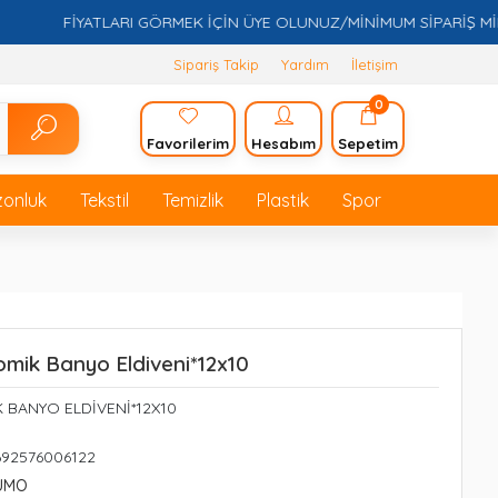
FİYATLARI GÖRMEK İÇİN ÜYE OLUNUZ/MİNİMUM SİPARİŞ MİKTAR
Sipariş Takip
Yardım
İletişim
0
Favorilerim
Hesabım
Sepetim
zonluk
Tekstil
Temizlik
Plastik
Spor
mik Banyo Eldiveni*12x10
BANYO ELDİVENİ*12X10
692576006122
FUMO