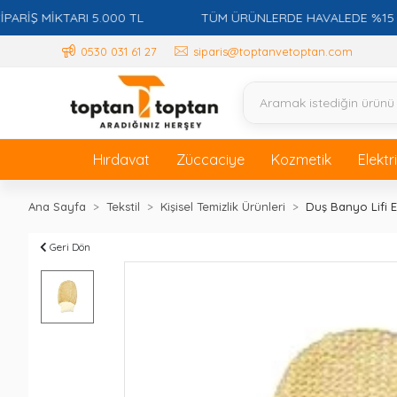
Ş MİKTARI 5.000 TL
TÜM ÜRÜNLERDE HAVALEDE %15 İSKO
0530 031 61 27
siparis@toptanvetoptan.com
Hırdavat
Züccaciye
Kozmetik
Elektr
Ana Sayfa
Tekstil
Kişisel Temizlik Ürünleri
Duş Banyo Lifi E
Geri Dön