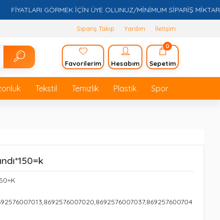
YATLARI GÖRMEK İÇİN ÜYE OLUNUZ/MİNİMUM SİPARİŞ MİKTARI 5.00
Sipariş Takip
Yardım
İletişim
0
Favorilerim
Hesabım
Sepetim
zonluk
Tekstil
Temizlik
Plastik
Spor
ndı*150=k
50=K
692576007013,8692576007020,8692576007037,869257600704