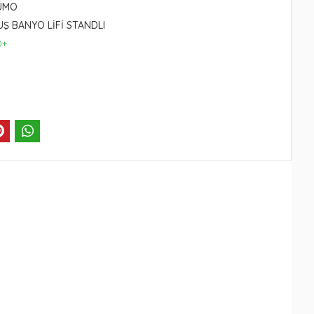
FUMO
UŞ BANYO LİFİ STANDLI
0+