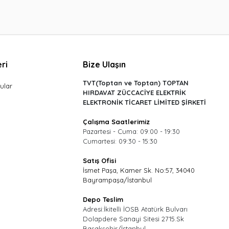
ri
Bize Ulaşın
TVT(Toptan ve Toptan) TOPTAN
ular
HIRDAVAT ZÜCCACİYE ELEKTRİK
ELEKTRONİK TİCARET LİMİTED ŞİRKETİ
Çalışma Saatlerimiz
Pazartesi - Cuma: 09:00 - 19:30
Cumartesi: 09:30 - 15:30
Satış Ofisi
İsmet Paşa, Kamer Sk. No:57, 34040
Bayrampaşa/İstanbul
Depo Teslim
Adresi:İkitelli İOSB Atatürk Bulvarı
Dolapdere Sanayi Sitesi 2715.Sk
Başakşehir/İstanbul