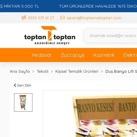
ARI 5.000 TL
TÜM ÜRÜNLERDE HAVALEDE %15 İSKONTO + 
0530 031 61 27
siparis@toptanvetoptan.com
Hırdavat
Züccaciye
Kozmetik
Elektr
Ana Sayfa
Tekstil
Kişisel Temizlik Ürünleri
Duş Banyo Lifi S
Geri Dön