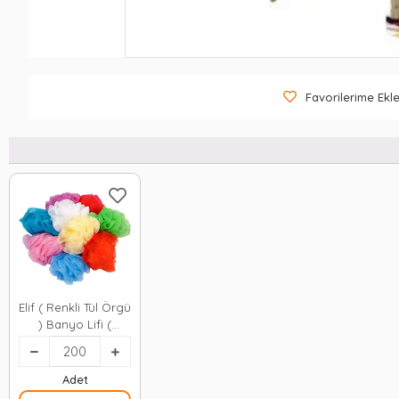
Favorilerime Ekl
Elif ( Renkli Tül Örgü
) Banyo Lifi (
Karton Standlı ) (
Brkt-291147 )*200=k
Adet