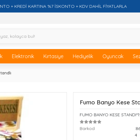
KREDİ KARTINA %7 İSKONTO + KDV DAHİL FİYATLARLA
Fİ
ik
Elektronik
Kırtasiye
Hediyelik
Oyuncak
Se
tandlı
Fumo Banyo Kese Sta
FUMO BANYO KESE STANDI*1
Barkod
:8
4