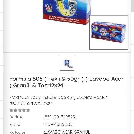
Formula 505 ( Tekli & 50gr ) ( Lavabo Açar
) Granül & Toz*12x24
FORMULA 505 ( TEKLİ & 50GR ) ( LAVABO AÇAR )
GRANÜL & TOZ*12X24
Barkod
:8714201349593
Marka
:FORMULA 505
Kategori
:LAVABO AÇAR GRANÜL