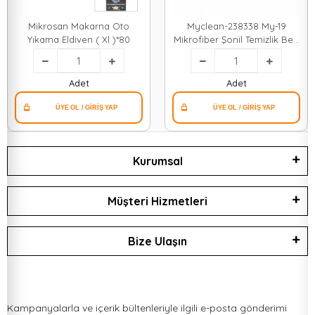
Mikrosan Makarna Oto
Myclean-238338 My-19
Yıkama Eldiven ( Xl )*80
Mikrofiber Şonil Temizlik Bezi
& Makarna & Oto Yıkama
Eldiveni*80
Adet
Adet
Kurumsal
Müşteri Hizmetleri
Bize Ulaşın
Kampanyalarla ve içerik bültenleriyle ilgili e-posta gönderimi