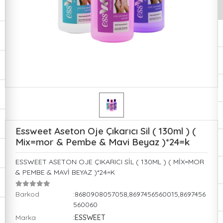
Essweet Aseton Oje Çıkarıcı Sil ( 130ml ) (
Mix=mor & Pembe & Mavi Beyaz )*24=k
ESSWEET ASETON OJE ÇIKARICI SİL ( 130ML ) ( MİX=MOR
& PEMBE & MAVİ BEYAZ )*24=K
Barkod
:8680908057058,8697456560015,8697456
560060
Marka
:ESSWEET