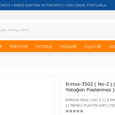
+ KREDİ KARTINA %7 İSKONTO + KDV DAHİL FİYATLARLA
ik
Elektronik
Kırtasiye
Hediyelik
Oyuncak
Se
Erinox-3502 ( No-2 ) 
Yatağan Paslanmaz ) (
ERİNOX-3502 ( NO-2 ) ( 3.
) ( RENKLİ PLASTİK SAPLI )*5