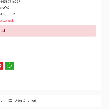
646587916257
RİNOX
ATIR ÇELİK
tokta yok
adır.
Ver
Ürün Önerileri