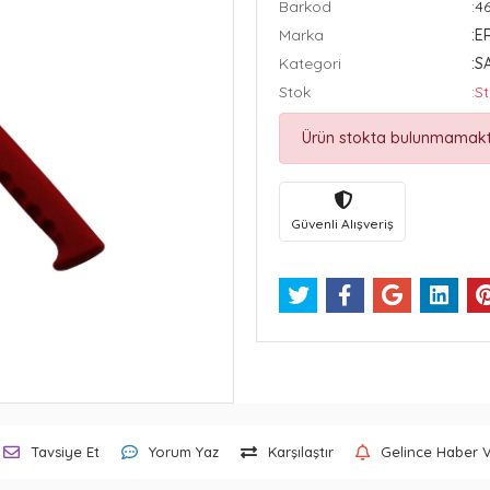
Barkod
:4
Marka
:E
Kategori
:S
Stok
:S
Ürün stokta bulunmamakt
Güvenli Alışveriş
Tavsiye Et
Yorum Yaz
Karşılaştır
Gelince Haber 