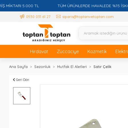
KTARI 5.000 TL
TÜM ÜRÜNLERDE HAVALEDE %15 İSKONTO 
0530 031 61 27
siparis@toptanvetoptan.com
Hırdavat
Züccaciye
Kozmetik
Elektr
Ana Sayfa
Sezonluk
Mutfak El Aletleri
Satır Çelik
Geri Dön