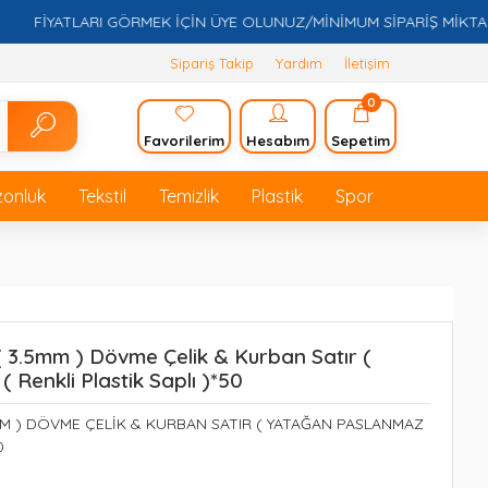
FİYATLARI GÖRMEK İÇİN ÜYE OLUNUZ/MİNİMUM SİPARİŞ MİKTARI 5.
Sipariş Takip
Yardım
İletişim
0
Favorilerim
Hesabım
Sepetim
zonluk
Tekstil
Temizlik
Plastik
Spor
( 3.5mm ) Dövme Çelik & Kurban Satır (
 Renkli Plastik Saplı )*50
5MM ) DÖVME ÇELİK & KURBAN SATIR ( YATAĞAN PASLANMAZ
0