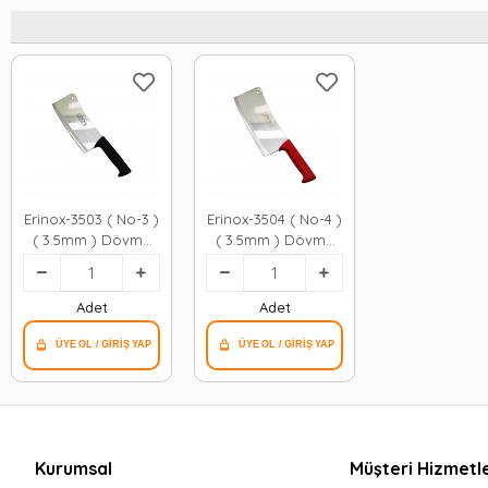
Erinox-3503 ( No-3 )
Erinox-3504 ( No-4 )
( 3.5mm ) Dövme
( 3.5mm ) Dövme
Çelik & Kurban Satır
Çelik & Kurban Satır
( Yatağan
( Yatağan
Paslanmaz ) ( Renkli
Paslanmaz ) ( Renkli
Adet
Adet
Plastik Saplı )*50
Plastik Saplı )*50
Kurumsal
Müşteri Hizmetle