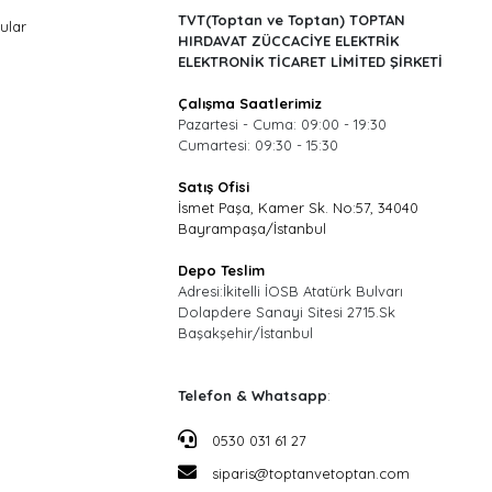
TVT(Toptan ve Toptan) TOPTAN
ular
HIRDAVAT ZÜCCACİYE ELEKTRİK
ELEKTRONİK TİCARET LİMİTED ŞİRKETİ
Çalışma Saatlerimiz
Pazartesi - Cuma: 09:00 - 19:30
Cumartesi: 09:30 - 15:30
Satış Ofisi
İsmet Paşa, Kamer Sk. No:57, 34040
Bayrampaşa/İstanbul
Depo Teslim
Adresi:İkitelli İOSB Atatürk Bulvarı
Dolapdere Sanayi Sitesi 2715.Sk
Başakşehir/İstanbul
Telefon & Whatsapp
:
0530 031 61 27
siparis@toptanvetoptan.com