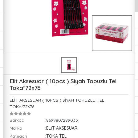
Elit Aksesuar ( 10pcs ) Siyah Topuzlu Tel
Toka*72x76
ELİT AKSESUAR ( 10PCS ) SİYAH TOPUZLU TEL
TOKA*72X76
Barkod
:8699807289033
Marka
:ELİT AKSESUAR
Kategori
:TOKA TEL