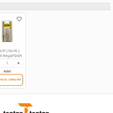
is-51 ( No-10 )
l Beyaz*12x24
Adet