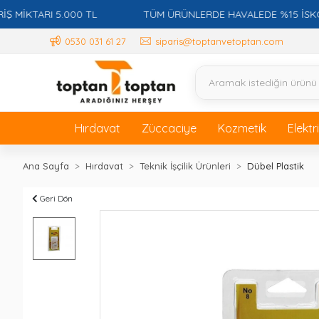
KTARI 5.000 TL
TÜM ÜRÜNLERDE HAVALEDE %15 İSKONTO +
0530 031 61 27
siparis@toptanvetoptan.com
Hırdavat
Züccaciye
Kozmetik
Elektr
Ana Sayfa
Hırdavat
Teknik İşçilik Ürünleri
Dübel Plastik
Geri Dön