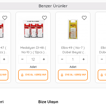
Benzer Ürünler
47 (
Medalyan Dl-48 (
Elbis-49 ( No-7 )
Elb
cs )
No-10 ) ( 12pcs )
Dübel Beyaz (
Dübe
z &
Dübel Beyaz &
30pcs )*12x24
9
Plastik*12x9
Adet
Adet
ri
Bize Ulaşın