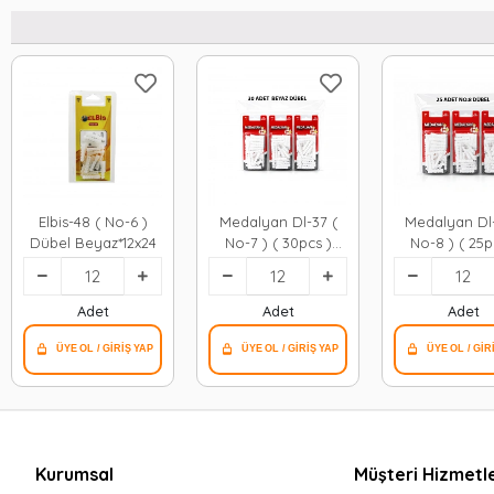
Elbis-48 ( No-6 )
Medalyan Dl-37 (
Medalyan Dl-
Dübel Beyaz*12x24
No-7 ) ( 30pcs )
No-8 ) ( 25p
Dübel Beyaz &
Dübel Beya
Plastik*12x9
Plastik*12x
Adet
Adet
Adet
Kurumsal
Müşteri Hizmetle