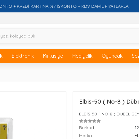
 KREDİ KARTINA %7 İSKONTO + KDV DAHİL FİYATLARLA
ik
Elektronik
Kırtasiye
Hediyelik
Oyuncak
Se
Elbis-50 ( No-8 ) Düb
ELBİS-50 ( NO-8 ) DÜBEL BE
Barkod
:1
Marka
:E