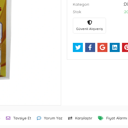
Kategori
:D
Stok
:2
Güvenli Alışveriş
e
Tavsiye Et
Yorum Yaz
Karşılaştır
Fiyat Alarmı