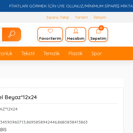
FİYATLARI GÖRMEK İÇİN ÜYE OLUNUZ/MİNİMUM SİPARİŞ MİKTARI 5.0
Sipariş Takip
Yardım
İletişim
0
Favorilerim
Hesabım
Sepetim
zonluk
Tekstil
Temizlik
Plastik
Spor
el Beyaz*12x24
YAZ*12X24
234590960713,8695858942446,8680838413863
LBİS