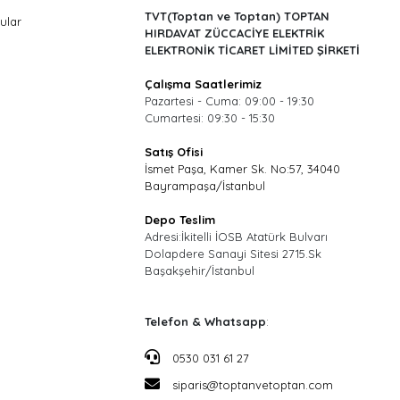
TVT(Toptan ve Toptan) TOPTAN
ular
HIRDAVAT ZÜCCACİYE ELEKTRİK
ELEKTRONİK TİCARET LİMİTED ŞİRKETİ
Çalışma Saatlerimiz
Pazartesi - Cuma: 09:00 - 19:30
Cumartesi: 09:30 - 15:30
Satış Ofisi
İsmet Paşa, Kamer Sk. No:57, 34040
Bayrampaşa/İstanbul
Depo Teslim
Adresi:İkitelli İOSB Atatürk Bulvarı
Dolapdere Sanayi Sitesi 2715.Sk
Başakşehir/İstanbul
Telefon & Whatsapp
:
0530 031 61 27
siparis@toptanvetoptan.com