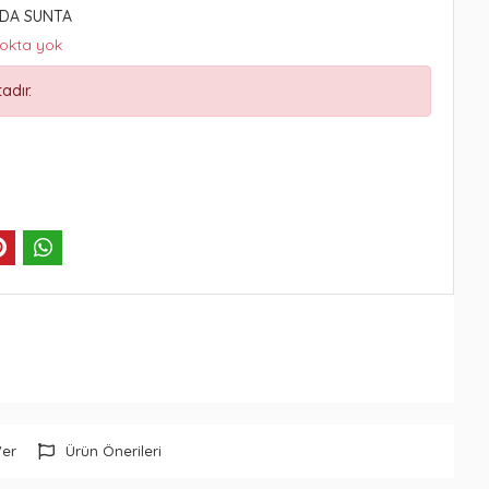
İDA SUNTA
tokta yok
adır.
Ver
Ürün Önerileri