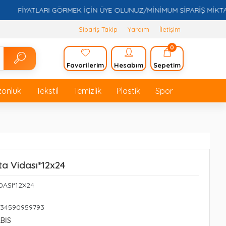
FİYATLARI GÖRMEK İÇİN ÜYE OLUNUZ/MİNİMUM SİPARİŞ MİKTARI 5
Sipariş Takip
Yardım
İletişim
0
Favorilerim
Hesabım
Sepetim
zonluk
Tekstil
Temizlik
Plastik
Spor
nta Vidası*12x24
DASI*12X24
234590959793
LBİS