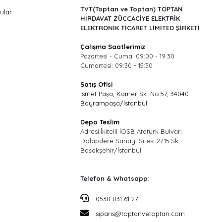
TVT(Toptan ve Toptan) TOPTAN
ular
HIRDAVAT ZÜCCACİYE ELEKTRİK
ELEKTRONİK TİCARET LİMİTED ŞİRKETİ
Çalışma Saatlerimiz
Pazartesi - Cuma: 09:00 - 19:30
Cumartesi: 09:30 - 15:30
Satış Ofisi
İsmet Paşa, Kamer Sk. No:57, 34040
Bayrampaşa/İstanbul
Depo Teslim
Adresi:İkitelli İOSB Atatürk Bulvarı
Dolapdere Sanayi Sitesi 2715.Sk
Başakşehir/İstanbul
Telefon & Whatsapp
:
0530 031 61 27
siparis@toptanvetoptan.com