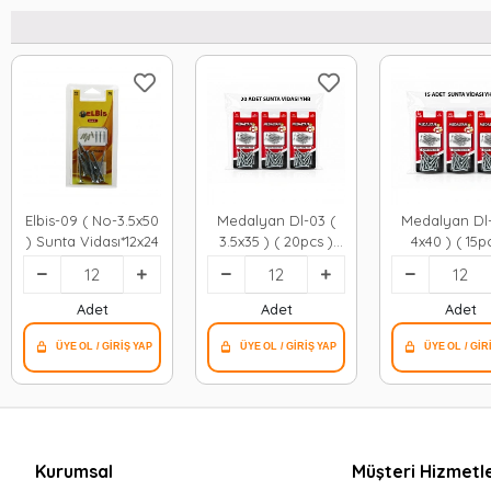
Elbis-09 ( No-3.5x50
Medalyan Dl-03 (
Medalyan Dl-
) Sunta Vidası*12x24
3.5x35 ) ( 20pcs )
4x40 ) ( 15p
Sunta Vidası*12x12
Sunta Vidası*
Adet
Adet
Adet
Kurumsal
Müşteri Hizmetle