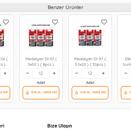
Benzer Ürünler
06 (
Medalyan Dl-07 (
Medalyan Dl-97 (
Elb
cs )
5x50 ) ( 8pcs )
3.5x20 ) ( 30pcs )
Sunt
12x10
Sunta Vidası*12x12
Sunta Vidası*12x12
Adet
Adet
ri
Bize Ulaşın