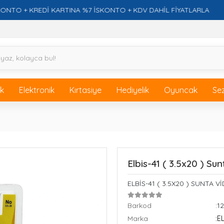
 + KREDİ KARTINA %7 İSKONTO + KDV DAHİL FİYATLARLA
ik
Elektronik
Kırtasiye
Hediyelik
Oyuncak
Se
Elbis-41 ( 3.5x20 ) Su
ELBİS-41 ( 3.5X20 ) SUNTA Vİ
Barkod
:1
Marka
:E