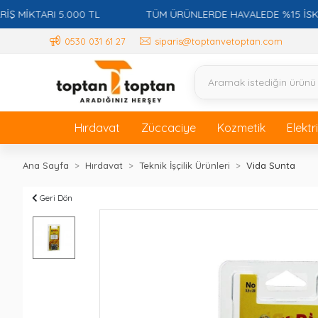
İKTARI 5.000 TL
TÜM ÜRÜNLERDE HAVALEDE %15 İSKONTO
0530 031 61 27
siparis@toptanvetoptan.com
Hırdavat
Züccaciye
Kozmetik
Elektr
Ana Sayfa
Hırdavat
Teknik İşçilik Ürünleri
Vida Sunta
Geri Dön