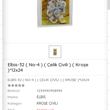
Elbis-32 ( No-4 ) ( Çelik Çivili ) ( Kroşe
)*12x24
ELBİS-32 ( NO-4 ) ( ÇELİK ÇİVİLİ ) ( KROŞE )*12X24
Barkod
:1234590958994
Marka
:ELBİS
Kategori
:KROŞE ÇİVİLİ
Stok
:Stokta yok