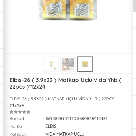
Elbis-26 ( 3.9x22 ) Matkap Uçlu Vida Yhb (
22pcs )*12x24
ELBİS-26 ( 3.9X22 ) MATKAP UÇLU VİDA YHB ( 22PCS
)*12X24
Barkod
:8695858942170,8680838413481
Marka
:ELBİS
Kategori
:VİDA MATKAP UÇLU