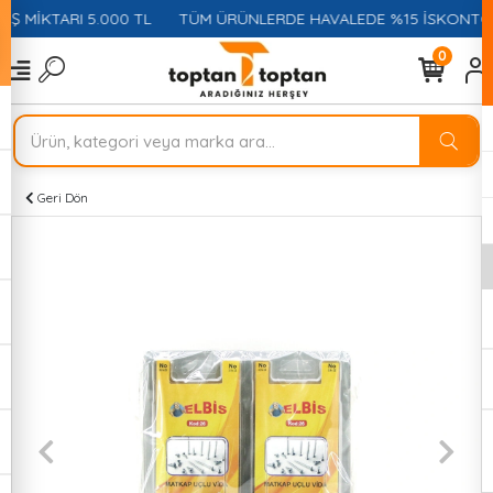
Ş MİKTARI 5.000 TL
TÜM ÜRÜNLERDE HAVALEDE %15 İSKONTO + 
0
Geri Dön