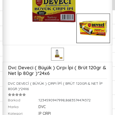
Dvc Deveci ( Büyük ) Çırpı İpi ( Brüt 120gr &
Net İp 80gr )*24x6
DVC DEVECİ ( BÜYÜK ) ÇIRPI İPİ ( BRÜT 120GR & NET İP
80GR )*24X6
Barkod
:1234590947998,8683574474372
Marka
:DVC
Kategori
:İP ÇIRPI