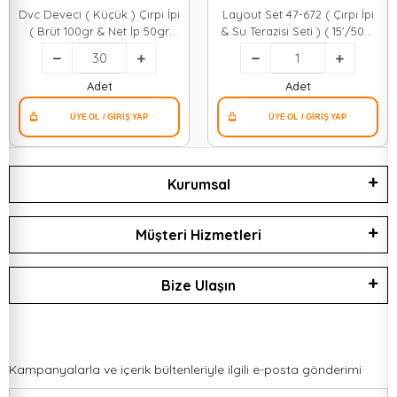
Dvc Deveci ( Küçük ) Çırpı İpi
Layout Set 47-672 ( Çırpı İpi
( Brüt 100gr & Net İp 50gr
& Su Terazisi Seti ) ( 15'/50m
)*30x10
& 110 Gr & Toz Boyalı )*60
Adet
Adet
Kurumsal
Müşteri Hizmetleri
Bize Ulaşın
Kampanyalarla ve içerik bültenleriyle ilgili e-posta gönderimi