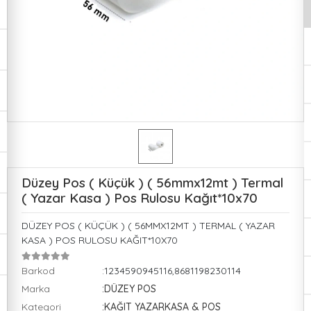
Düzey Pos ( Küçük ) ( 56mmx12mt ) Termal
( Yazar Kasa ) Pos Rulosu Kağıt*10x70
DÜZEY POS ( KÜÇÜK ) ( 56MMX12MT ) TERMAL ( YAZAR
KASA ) POS RULOSU KAĞIT*10X70
Barkod
:1234590945116,8681198230114
Marka
:DÜZEY POS
Kategori
:KAĞIT YAZARKASA & POS