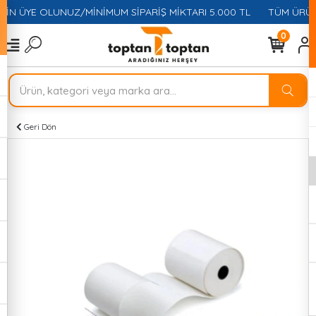
ÇİN ÜYE OLUNUZ/MİNİMUM SİPARİŞ MİKTARI 5.000 TL
TÜM ÜRÜNL
0
Geri Dön