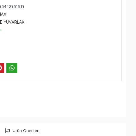
695442951519
MAX
ĞE YUVARLAK
+
Ürün Önerileri