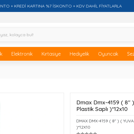
 KREDİ KARTINA %7 İSKONTO + KDV DAHİL FİYATLARLA
F
ik
Elektronik
Kırtasiye
Hediyelik
Oyuncak
Se
Dmax Dmx-4159 ( 8" ) 
Plastik Saplı )*12x10
DMAX DMX-4159 ( 8" ) ( YUV
)*12X10