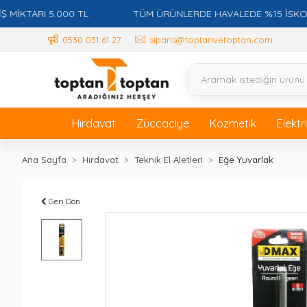
TARI 5.000 TL
TÜM ÜRÜNLERDE HAVALEDE %15 İSKONTO +
0530 031 61 27
siparis@toptanvetoptan.com
Hırdavat
Züccaciye
Kozmetik
Elektr
Ana Sayfa
Hırdavat
Teknik El Aletleri
Eğe Yuvarlak
Geri Dön