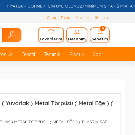
İYATLARI GÖRMEK İÇİN ÜYE OLUNUZ/MİNİMUM SİPARİŞ MİKTARI 5.0
Sipariş Takip
Yardım
İletişim
0
Favorilerim
Hesabım
Sepetim
zonluk
Tekstil
Temizlik
Plastik
Spor
( Yuvarlak ) Metal Törpüsü ( Metal Eğe ) (
ARLAK ) METAL TÖRPÜSÜ ( METAL EĞE ) ( PLASTİK SAPLI