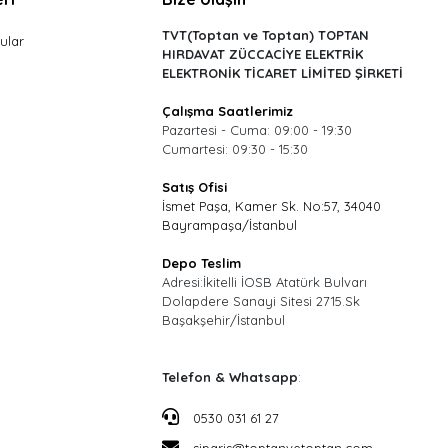
TVT(Toptan ve Toptan) TOPTAN
ular
HIRDAVAT ZÜCCACİYE ELEKTRİK
ELEKTRONİK TİCARET LİMİTED ŞİRKETİ
Çalışma Saatlerimiz
Pazartesi - Cuma: 09:00 - 19:30
Cumartesi: 09:30 - 15:30
Satış Ofisi
İsmet Paşa, Kamer Sk. No:57, 34040
Bayrampaşa/İstanbul
Depo Teslim
Adresi:İkitelli İOSB Atatürk Bulvarı
Dolapdere Sanayi Sitesi 2715.Sk
Başakşehir/İstanbul
Telefon & Whatsapp
:
0530 031 61 27