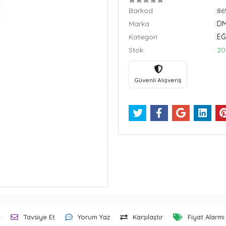
Barkod
:8
Marka
:D
Kategori
:E
Stok
:20
Güvenli Alışveriş
e
Tavsiye Et
Yorum Yaz
Karşılaştır
Fiyat Alarmı