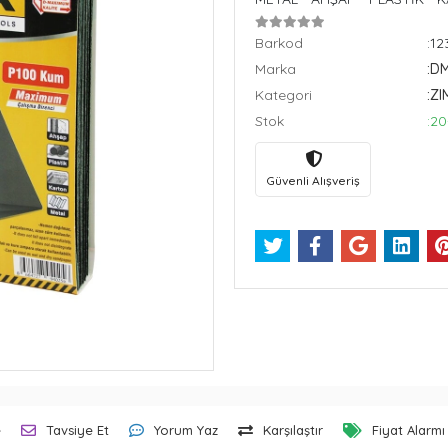
Barkod
:1
Marka
:D
Kategori
:Z
Stok
:20
Güvenli Alışveriş
e
Tavsiye Et
Yorum Yaz
Karşılaştır
Fiyat Alarmı