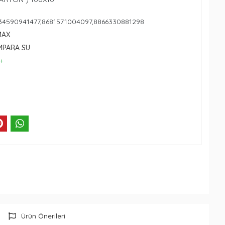
234590941477,8681571004097,8866330881298
MAX
IMPARA SU
+
Ürün Önerileri