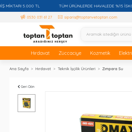
TARI 5.000 TL
TÜM ÜRÜNLERDE HAVALEDE %15 İSKONTO +
0530 031 61 27
siparis@toptanvetoptan.com
Hırdavat
Züccaciye
Kozmetik
Elektr
Ana Sayfa
Hırdavat
Teknik İşçilik Ürünleri
Zımpara Su
Geri Dön