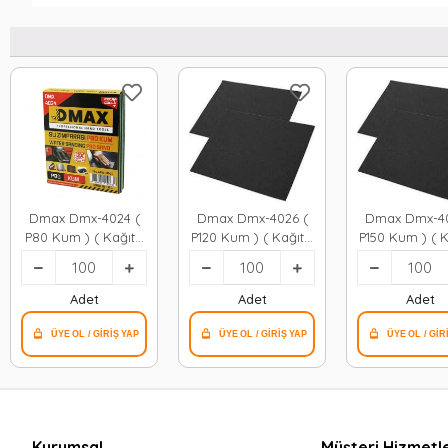
Dmax Dmx-4024 (
Dmax Dmx-4026 (
Dmax Dmx-40
P80 Kum ) ( Kağıt )
P120 Kum ) ( Kağıt )
P150 Kum ) ( K
( Su Zımparası ) (
( Su Zımparası ) (
( Su Zımparas
230x280mm ) (
230x280mm )*100x10
230x280mm )*1
Kullanım= Boya -
Adet
Adet
Adet
Metal - Ahşap - Oto
)*100x10
Kurumsal
Müşteri Hizmetle