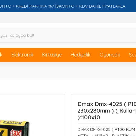
 KREDİ KARTINA %7 İSKONTO + KDV DAHİL FİYATLARLA
F
ik
Elektronik
Kırtasiye
Hediyelik
Oyuncak
Se
Dmax Dmx-4025 ( P100 
230x280mm ) ( Kullanı
)*100x10
DMAX DMX-4025 ( P100 KUM )
METAL - AHŞAP - PLASTİK - 