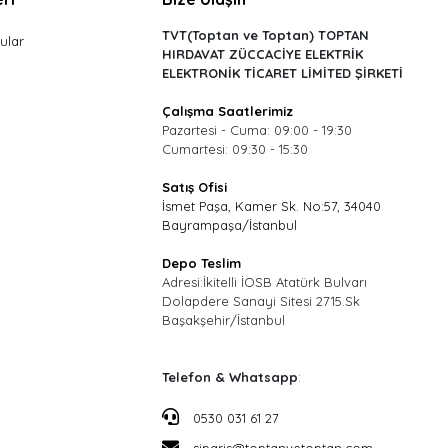
TVT(Toptan ve Toptan) TOPTAN
ular
HIRDAVAT ZÜCCACİYE ELEKTRİK
ELEKTRONİK TİCARET LİMİTED ŞİRKETİ
Çalışma Saatlerimiz
Pazartesi - Cuma: 09:00 - 19:30
Cumartesi: 09:30 - 15:30
Satış Ofisi
İsmet Paşa, Kamer Sk. No:57, 34040
Bayrampaşa/İstanbul
Depo Teslim
Adresi:İkitelli İOSB Atatürk Bulvarı
Dolapdere Sanayi Sitesi 2715.Sk
Başakşehir/İstanbul
Telefon & Whatsapp
:
0530 031 61 27