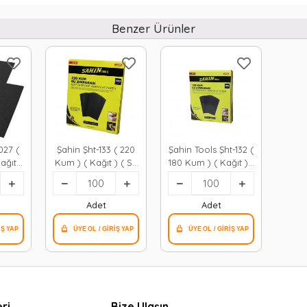
Benzer Ürünler
27 (
Şahin Şht-133 ( 220
Şahin Tools Şht-132 (
ağıt )
Kum ) ( Kağıt ) ( Su
180 Kum ) ( Kağıt ) (
ı ) (
Zımparası )*100x10
Su Zımparası ) (
00x10
230x280mm )*100x10
Adet
Adet
ri
Bize Ulaşın