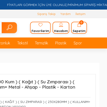
İYATLARI GÖRMEK İÇİN ÜYE OLUNUZ/MİNİMUM SİPARİŞ MİKTARI 5.0
Sipariş Takip
Yardım
İletişim
0
Favorilerim
Hesabım
Sepetim
zonluk
Tekstil
Temizlik
Plastik
Spor
Kum ) ( Kağıt ) ( Su Zımparası ) (
m= Metal - Ahşap - Plastik - Karton
 ( KAĞIT ) ( SU ZIMPARASI ) ( 230X280MM ) ( KULLANIM=
KARTON )*100X10