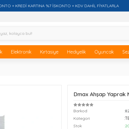
 KREDİ KARTINA %7 İSKONTO + KDV DAHİL FİYATLARLA
ik
Elektronik
Kırtasiye
Hediyelik
Oyuncak
Se
Dmax Ahşap Yaprak 
Barkod
:8
Kategori
:T
Stok
:2