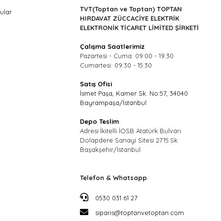
TVT(Toptan ve Toptan) TOPTAN
ular
HIRDAVAT ZÜCCACİYE ELEKTRİK
ELEKTRONİK TİCARET LİMİTED ŞİRKETİ
Çalışma Saatlerimiz
Pazartesi - Cuma: 09:00 - 19:30
Cumartesi: 09:30 - 15:30
Satış Ofisi
İsmet Paşa, Kamer Sk. No:57, 34040
Bayrampaşa/İstanbul
Depo Teslim
Adresi:İkitelli İOSB Atatürk Bulvarı
Dolapdere Sanayi Sitesi 2715.Sk
Başakşehir/İstanbul
Telefon & Whatsapp
:
0530 031 61 27
siparis@toptanvetoptan.com