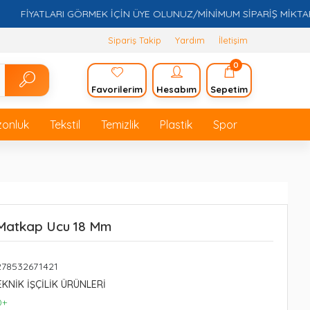
FİYATLARI GÖRMEK İÇİN ÜYE OLUNUZ/MİNİMUM SİPARİŞ MİKTARI 5.0
Sipariş Takip
Yardım
İletişim
0
Favorilerim
Hesabım
Sepetim
zonluk
Tekstil
Temizlik
Plastik
Spor
Matkap Ucu 18 Mm
278532671421
EKNİK İŞÇİLİK ÜRÜNLERİ
0+