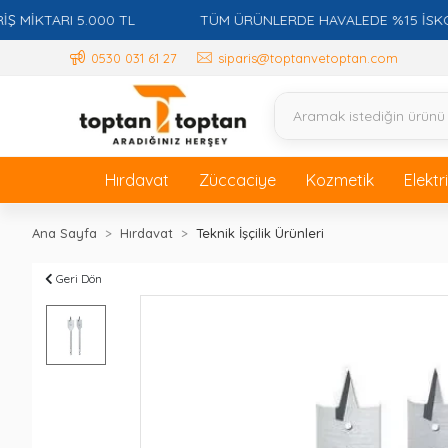
KTARI 5.000 TL
TÜM ÜRÜNLERDE HAVALEDE %15 İSKONTO +
0530 031 61 27
siparis@toptanvetoptan.com
Hırdavat
Züccaciye
Kozmetik
Elektr
Ana Sayfa
Hırdavat
Teknik İşçilik Ürünleri
Geri Dön