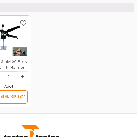
s Smk-100 Eltos
amik Mermer
iye Krikosu &
Kaldıraç*12
Adet