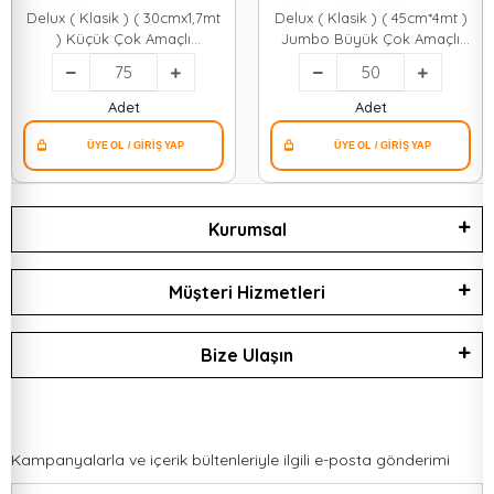
Delux ( Klasik ) ( 30cmx1,7mt
Delux ( Klasik ) ( 45cm*4mt )
) Küçük Çok Amaçlı
Jumbo Büyük Çok Amaçlı
Örtü*75=k
Örtü*50=k
Adet
Adet
Kurumsal
Müşteri Hizmetleri
Bize Ulaşın
Kampanyalarla ve içerik bültenleriyle ilgili e-posta gönderimi