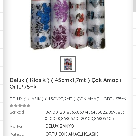
Delux ( Klasik ) ( 45cmx1,7mt ) Çok Amaçlı
Örtü*75=k
DELUX ( KLASİK ) ( 45CMX1,7MT ) ÇOK AMAÇLI ÖRTÜ*75=K
Barkod
:8690012018869,8697486459822,8699863
050028,8680530320100,86805303
Marka
:DELUX BANYO
Kategori
:ÖRTÜ ÇOK AMAÇLI KLASİK