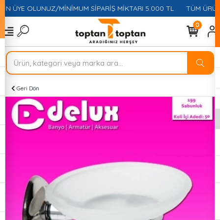
ÇİN ÜYE OLUNUZ/MİNİMUM SİPARİŞ MİKTARI 5.000 TL
TÜM ÜRÜNL
0
Geri Dön