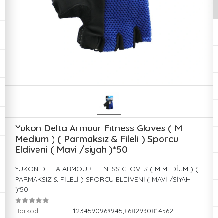
Yukon Delta Armour Fıtness Gloves ( M
Medium ) ( Parmaksız & Fileli ) Sporcu
Eldiveni ( Mavi /siyah )*50
YUKON DELTA ARMOUR FITNESS GLOVES ( M MEDİUM ) (
PARMAKSIZ & FİLELİ ) SPORCU ELDİVENİ ( MAVİ /SİYAH
)*50
Barkod
:1234590969945,8682930814562