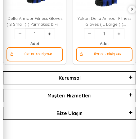
Delta Armour Fıtness Gloves
Yukon Delta Armour Fıtness
( S Small ) ( Parmaksız & Fileli
Gloves ( L Large ) (
) Sporcu Eldiveni ( Mavi
Parmaksız & Fileli ) Sporcu
/siyah )*50
Eldiveni ( Mavi /siyah )*50
Adet
Adet
Kurumsal
Müşteri Hizmetleri
Bize Ulaşın