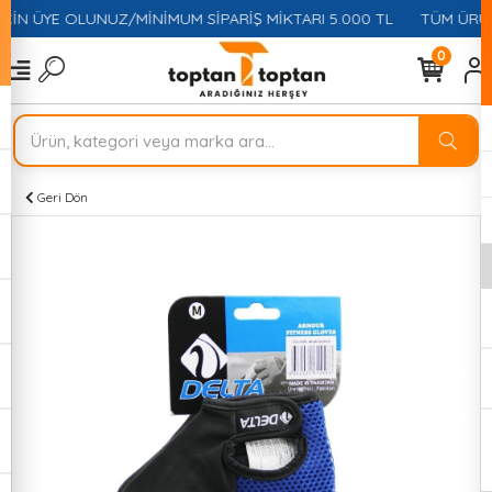
ÇİN ÜYE OLUNUZ/MİNİMUM SİPARİŞ MİKTARI 5.000 TL
TÜM ÜRÜN
0
Geri Dön