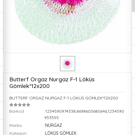
Butterf Orgaz Nurgaz F-1 Löküs
Gömlek*12x200
BUTTERF ORGAZ NURGAZ F-1 LÖKÜS GÖMLEK*12X200
Barkod
:1234590974338,8698605680646,1234590
953555
Marka
:NURGAZ
Kategori
:LÖKÜS GÖMLEK