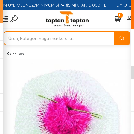
ÇİN ÜYE OLUNUZ/MİNİMUM SİPARİŞ MİKTARI 5.000 TL
TÜM ÜRÜNL
0
Geri Dön