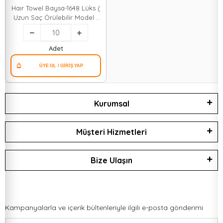
Haır Towel Baysa-1648 Lüks (
Uzun Saç Örülebilir Model )
Renkli Havlu ( Saç Bonesi ) (
Ayıcık Düğmeli )*10x50
Adet
Kurumsal
Müşteri Hizmetleri
Bize Ulaşın
Kampanyalarla ve içerik bültenleriyle ilgili e-posta gönderimi