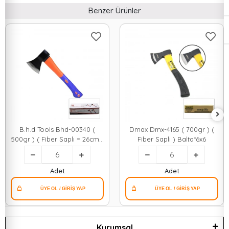
Benzer Ürünler
B.h.d Tools Bhd-00340 (
Dmax Dmx-4165 ( 700gr ) (
500gr ) ( Fiber Saplı = 26cm )
Fiber Saplı ) Balta*6x6
Balta*6x4
Adet
Adet
Kurumsal