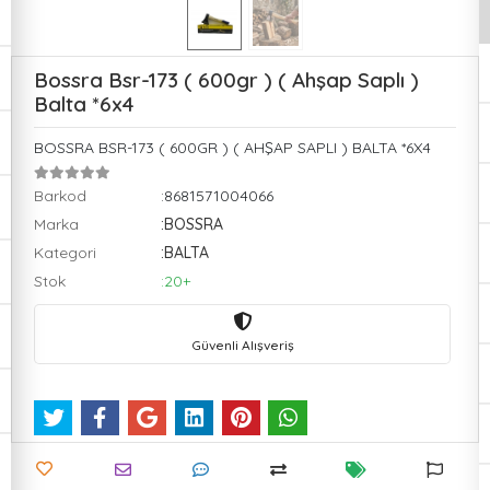
Bossra Bsr-173 ( 600gr ) ( Ahşap Saplı )
Balta *6x4
BOSSRA BSR-173 ( 600GR ) ( AHŞAP SAPLI ) BALTA *6X4
Barkod
:8681571004066
Marka
:BOSSRA
Kategori
:BALTA
Stok
:20+
Güvenli Alışveriş