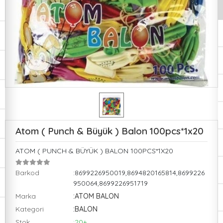
Atom ( Punch & Büyük ) Balon 100pcs*1x20
ATOM ( PUNCH & BÜYÜK ) BALON 100PCS*1X20
Barkod
:8699226950019,8694820165814,8699226
950064,8699226951719
Marka
:ATOM BALON
Kategori
:BALON
Stok
:20+