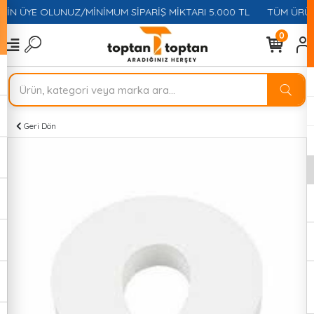
ÇİN ÜYE OLUNUZ/MİNİMUM SİPARİŞ MİKTARI 5.000 TL
TÜM ÜRÜNL
0
Geri Dön