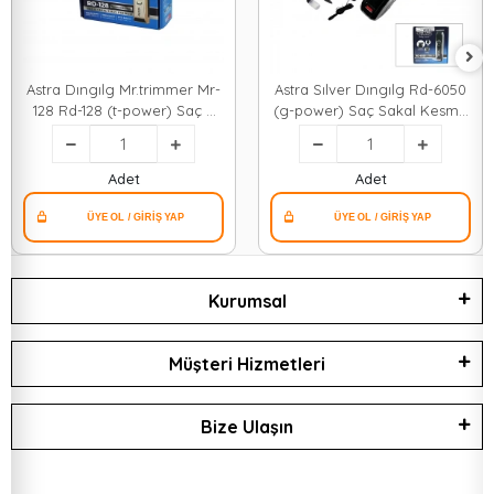
Astra Dıngılg Mr.trimmer Mr-
Astra Sılver Dıngılg Rd-6050
128 Rd-128 (t-power) Saç &
(g-power) Saç Sakal Kesme
Sakal Kesme Traş Makinesi
& Traş Makinesi (fiş Şarjlı)
*40
(krom Kaplı Gövde) (8 Saat
Şarj=60dk.kullanım)*40
Adet
Adet
Kurumsal
Müşteri Hizmetleri
Bize Ulaşın