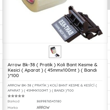
Arrow Bk-38 ( Pratik ) Koli Bant Kesme &
Kesici ( Aparat ) ( 45mmx100mt ) ( Bandı
)*100
ARROW BK-38 ( PRATİK ) KOLİ BANT KESME & KESİCİ (
APARAT ) ( 45MMX100MT ) ( BANDI )*100
Barkod
:8699876543180
Marka
:ARROW