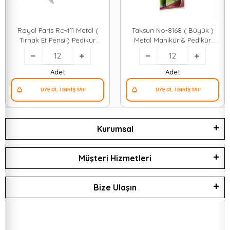
Royal Paris Rc-411 Metal (
Taksun No-8168 ( Büyük )
Tırnak Et Pensi ) Pedikür
Metal Manikür & Pedikür
Manikür Makası ( Pense
Tırnak Et Pensi ( Cuticle
Modeli )*12x50
Nipper )*12x30
Adet
Adet
Kurumsal
Müşteri Hizmetleri
Bize Ulaşın