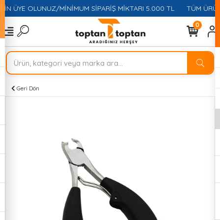
ÇİN ÜYE OLUNUZ/MİNİMUM SİPARİŞ MİKTARI 5.000 TL
TÜM ÜRÜNL
0
Geri Dön