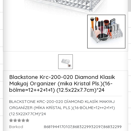
Blackstone Krc-200-020 Diamond Klasik
Makyaj Organizer (mika Kristal Pls.)(16-
bölme=12++2+1+1) (12.5x22x7.7cm)*24
BLACKSTONE KRC-200-020 DİAMOND KLASİK MAKYAJ
ORGANİZER (MİKA KRİSTAL PLS.)(16-BÖLME=12++2+1+1)
(12.5X22X7.7CM)*24
Barkod
:8681944170107,8683229932097,86832299