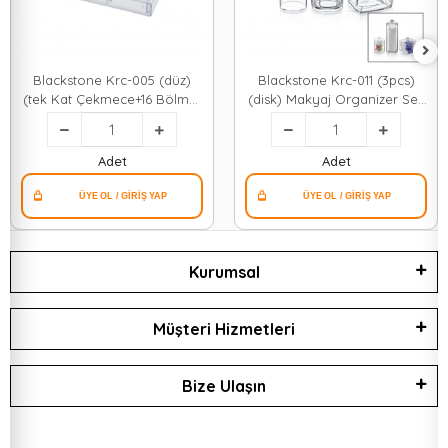
Blackstone Krc-005 (düz)
Blackstone Krc-011 (3pcs)
(tek Kat Çekmece+16 Bölme)
(disk) Makyaj Organizer Seti
Makyaj & Takı Organizeri
(mika Kristal Pls.) (kulak
(mika Kristal Plastik)
Çubuk Pamuklu & Makyaj
(23.3x13.5x11.5cm)*12
Pamuk & Mendil)*24
Adet
Adet
Kurumsal
Müşteri Hizmetleri
Bize Ulaşın