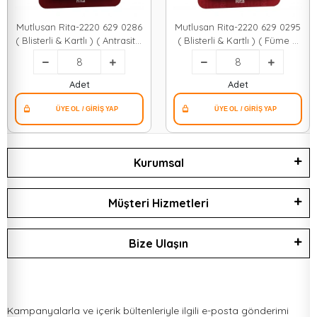
Mutlusan Rita-2220 629 0286
Mutlusan Rita-2220 629 0295
( Blisterli & Kartlı ) ( Antrasit &
( Blisterli & Kartlı ) ( Füme &
Usb + Type-c ' Li Topraklı Priz
Usb + Type-c ' Li Topraklı Priz
) Çerçeveli*8x1
) Çerçeveli*8x1
Adet
Adet
Kurumsal
Müşteri Hizmetleri
Bize Ulaşın
Kampanyalarla ve içerik bültenleriyle ilgili e-posta gönderimi