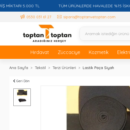
TARI 5.000 TL
TÜM ÜRÜNLERDE HAVALEDE %15 İSKONTO +
0530 031 61 27
siparis@toptanvetoptan.com
Hırdavat
Züccaciye
Kozmetik
Elektr
Ana Sayfa
Tekstil
Terzi Ürünleri
Lastik Paça Siyah
Geri Dön