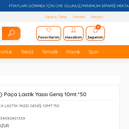
FİYATLARI GÖRMEK İÇİN ÜYE OLUNUZ/MİNİMUM SİPARİŞ MİKTARI 5.0
Sipariş Takip
Yardım
İletişim
0
Favorilerim
Hesabım
Sepetim
zonluk
Tekstil
Temizlik
Plastik
Spor
 ) Paça Lastik Yassı Geniş 10mt.*50
A LASTİK YASSI GENİŞ 10MT.*50
234590951339
UZUR