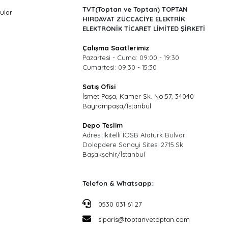
TVT(Toptan ve Toptan) TOPTAN
ular
HIRDAVAT ZÜCCACİYE ELEKTRİK
ELEKTRONİK TİCARET LİMİTED ŞİRKETİ
Çalışma Saatlerimiz
Pazartesi - Cuma: 09:00 - 19:30
Cumartesi: 09:30 - 15:30
Satış Ofisi
İsmet Paşa, Kamer Sk. No:57, 34040
Bayrampaşa/İstanbul
Depo Teslim
Adresi:İkitelli İOSB Atatürk Bulvarı
Dolapdere Sanayi Sitesi 2715.Sk
Başakşehir/İstanbul
Telefon & Whatsapp
:
0530 031 61 27
siparis@toptanvetoptan.com