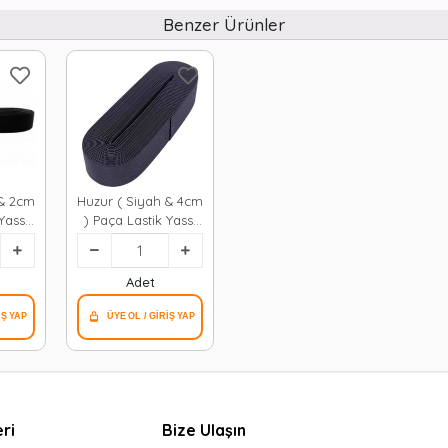
Benzer Ürünler
 & 2cm
Huzur ( Siyah & 4cm
Yassı
) Paça Lastik Yassı
*50
Geniş 10mt.*20
Adet
ri
Bize Ulaşın