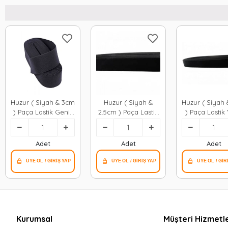
Huzur ( Siyah & 3cm
Huzur ( Siyah &
Huzur ( Siyah
) Paça Lastik Geniş
2.5cm ) Paça Lastik
) Paça Lastik 
10mt.*30
Geniş 10mt.*30
Geniş 10mt
Adet
Adet
Adet
Kurumsal
Müşteri Hizmetle