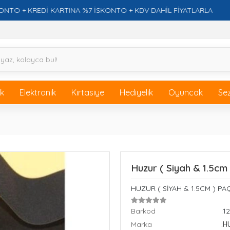
 KREDİ KARTINA %7 İSKONTO + KDV DAHİL FİYATLARLA
ik
Elektronik
Kırtasiye
Hediyelik
Oyuncak
Se
Huzur ( Siyah & 1.5cm
HUZUR ( SİYAH & 1.5CM ) PAÇ
Barkod
:1
Marka
:H