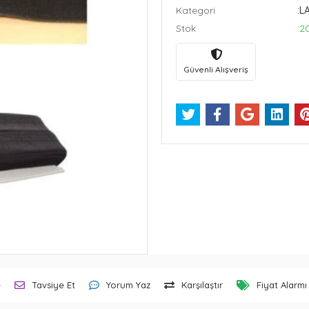
Kategori
:L
Stok
:2
Güvenli Alışveriş
e
Tavsiye Et
Yorum Yaz
Karşılaştır
Fiyat Alarmı