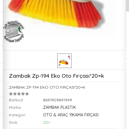
Zambak Zp-194 Eko Oto Fırçası*20=k
ZAMBAK ZP-194 EKO OTO FIRÇASI*20=K
Barkod
:8697409841949
Marka
:ZAMBAK PLASTİK
Kategori
:OTO & ARAÇ YIKAMA FIRÇASI
Stok
:20+