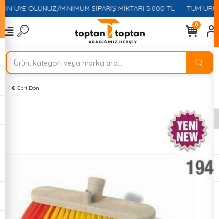
ÇİN ÜYE OLUNUZ/MİNİMUM SİPARİŞ MİKTARI 5.000 TL
TÜM ÜRÜNL
0
Geri Dön