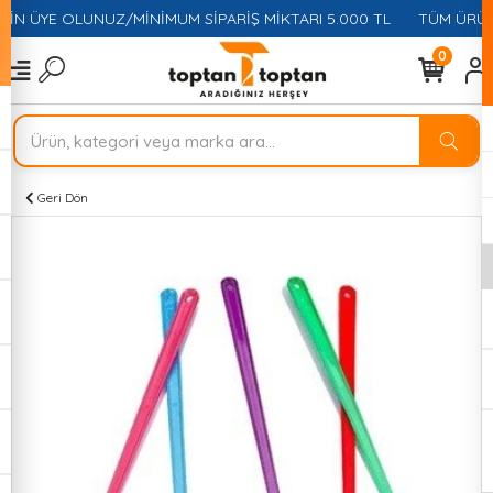
ÇİN ÜYE OLUNUZ/MİNİMUM SİPARİŞ MİKTARI 5.000 TL
TÜM ÜRÜNL
0
Geri Dön