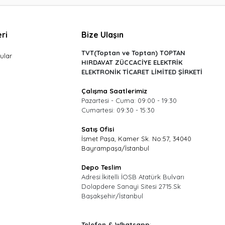
ri
Bize Ulaşın
TVT(Toptan ve Toptan) TOPTAN
ular
HIRDAVAT ZÜCCACİYE ELEKTRİK
ELEKTRONİK TİCARET LİMİTED ŞİRKETİ
Çalışma Saatlerimiz
Pazartesi - Cuma: 09:00 - 19:30
Cumartesi: 09:30 - 15:30
Satış Ofisi
İsmet Paşa, Kamer Sk. No:57, 34040
Bayrampaşa/İstanbul
Depo Teslim
Adresi:İkitelli İOSB Atatürk Bulvarı
Dolapdere Sanayi Sitesi 2715.Sk
Başakşehir/İstanbul
Telefon & Whatsapp
: