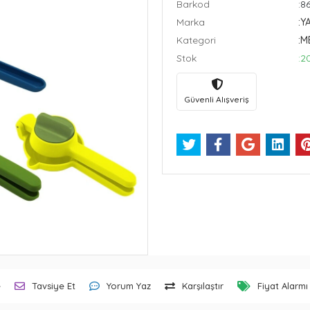
Barkod
:8
Marka
:Y
Kategori
:M
Stok
:2
Güvenli Alışveriş
e
Tavsiye Et
Yorum Yaz
Karşılaştır
Fiyat Alarmı