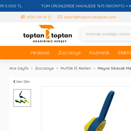
000 TL
TÜM ÜRÜNLERDE HAVALEDE %15 İSKONTO + KREDİ 
0530 031 61 27
siparis@toptanvetoptan.com
Hırdavat
Züccaciye
Kozmetik
Elektr
Ana Sayfa
Züccaciye
Mutfak El Aletleri
Meyve Sıkacak Ma
Geri Dön