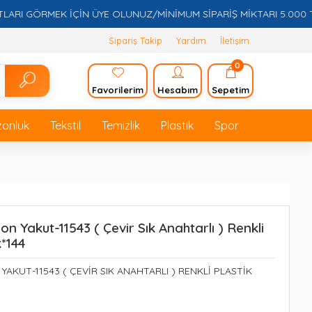
I GÖRMEK İÇİN ÜYE OLUNUZ/MİNİMUM SİPARİŞ MİKTARI 5.000 TL
Sipariş Takip
Yardım
İletişim
0
Favorilerim
Hesabım
Sepetim
zonluk
Tekstil
Temizlik
Plastik
Spor
on Yakut-11543 ( Çevir Sık Anahtarlı ) Renkli
*144
AKUT-11543 ( ÇEVİR SIK ANAHTARLI ) RENKLİ PLASTİK