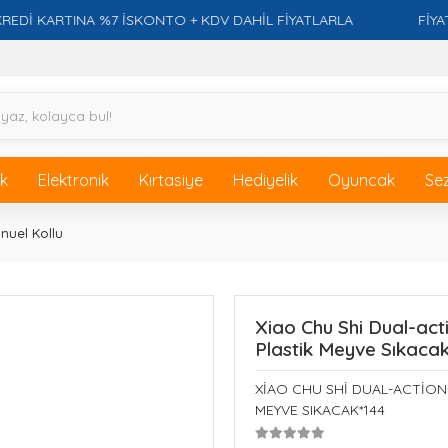
KARTINA %7 İSKONTO + KDV DAHİL FİYATLARLA
FİYATLAR
ik
Elektronik
Kırtasiye
Hediyelik
Oyuncak
Se
nuel Kollu
Xiao Chu Shi Dual-acti
Plastik Meyve Sıkacak
XİAO CHU SHİ DUAL-ACTİON Y
MEYVE SIKACAK*144