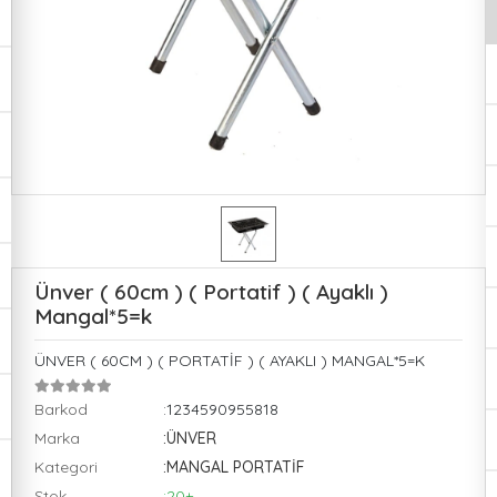
Ünver ( 60cm ) ( Portatif ) ( Ayaklı )
Mangal*5=k
ÜNVER ( 60CM ) ( PORTATİF ) ( AYAKLI ) MANGAL*5=K
Barkod
:1234590955818
Marka
:ÜNVER
Kategori
:MANGAL PORTATİF
Stok
:20+