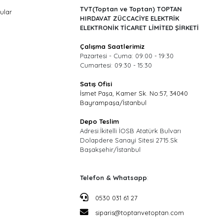
TVT(Toptan ve Toptan) TOPTAN
ular
HIRDAVAT ZÜCCACİYE ELEKTRİK
ELEKTRONİK TİCARET LİMİTED ŞİRKETİ
Çalışma Saatlerimiz
Pazartesi - Cuma: 09:00 - 19:30
Cumartesi: 09:30 - 15:30
Satış Ofisi
İsmet Paşa, Kamer Sk. No:57, 34040
Bayrampaşa/İstanbul
Depo Teslim
Adresi:İkitelli İOSB Atatürk Bulvarı
Dolapdere Sanayi Sitesi 2715.Sk
Başakşehir/İstanbul
Telefon & Whatsapp
:
0530 031 61 27
siparis@toptanvetoptan.com