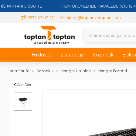
KTARI 5.000 TL
TÜM ÜRÜNLERDE HAVALEDE %15 İSKONTO 
0530 031 61 27
siparis@toptanvetoptan.com
Hırdavat
Züccaciye
Kozmetik
Elektr
Ana Sayfa
Sezonluk
Mangal Ürünleri
Mangal Portatif
Geri Dön