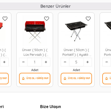
Benzer Ürünler
 ) (
Ünver ( 50cm ) (
Ünver ( 50cm ) (
Ünv
 ) (
Lüx Pervazlı ) (
Portatif ) ( Ayaklı )
Porta
aklı )
Portatif ) ( Ayaklı )
Mangal*5=k
M
kli
Mangal ( Tekli
1
Kutulu )*1
Adet
Adet
ri
Bize Ulaşın