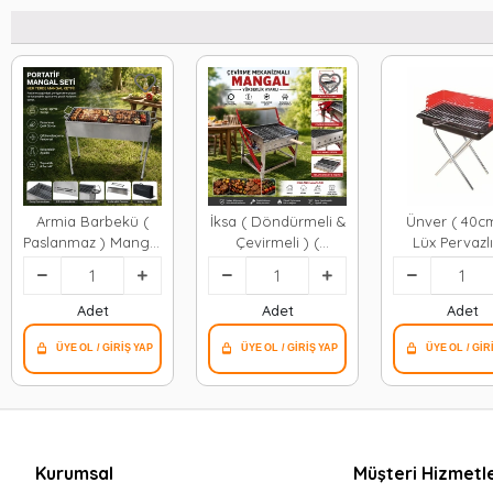
Armia Barbekü (
İksa ( Döndürmeli &
Ünver ( 40cm
Paslanmaz ) Mangal
Çevirmeli ) (
Lüx Pervazlı
Portatif ( Ayaklı &
Paslanmaz )
Portatif ) ( Ay
Standlı ) ( 70cm
Mekanizmalı
Mangal ( Te
)*1=k
Mangal*1
Kutulu )*
Adet
Adet
Adet
Kurumsal
Müşteri Hizmetle