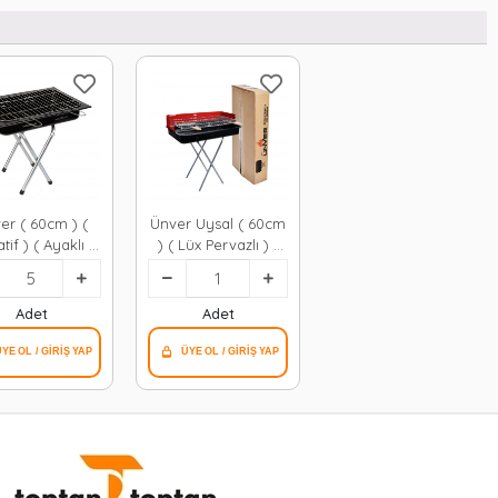
er ( 60cm ) (
Ünver Uysal ( 60cm
tif ) ( Ayaklı )
) ( Lüx Pervazlı ) (
angal*5=k
Portatif ) ( Ayaklı )
Mangal ( Tekli
Kutulu )*1
Adet
Adet