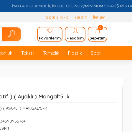
FİYATLARI GÖRMEK İÇİN ÜYE OLUNUZ/MİNİMUM SİPARİŞ MİKTARI 5.
Sipariş Takip
Yardım
İletişim
0
Favorilerim
Hesabım
Sepetim
zonluk
Tekstil
Temizlik
Plastik
Spor
tif ) ( Ayaklı ) Mangal*5=k
) ( AYAKLI ) MANGAL*5=K
234590955764
NVER