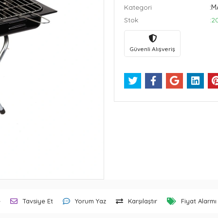
Kategori
:M
Stok
:2
Güvenli Alışveriş
e
Tavsiye Et
Yorum Yaz
Karşılaştır
Fiyat Alarmı