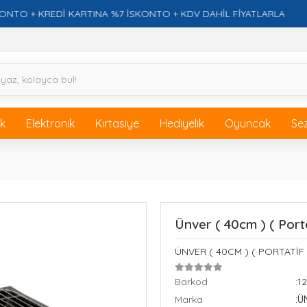
+ KREDİ KARTINA %7 İSKONTO + KDV DAHİL FİYATLARLA
ik
Elektronik
Kırtasiye
Hediyelik
Oyuncak
Se
Ünver ( 40cm ) ( Porta
ÜNVER ( 40CM ) ( PORTATİF 
Barkod
:1
Marka
:Ü