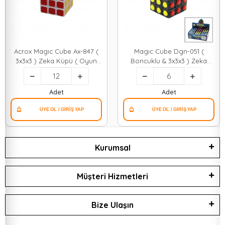
Acrox Magıc Cube Ax-847 (
Magıc Cube Dgn-051 (
3x3x3 ) Zeka Küpü ( Oyun
Boncuklu & 3x3x3 ) Zeka
)*12x24
Küpü*6x48
Adet
Adet
Kurumsal
Müşteri Hizmetleri
Bize Ulaşın