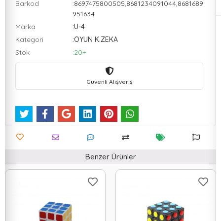
Barkod
:8697475800505,8681234091044,8681689
951634
Marka
:U-4
Kategori
:OYUN K.ZEKA
Stok
:20+
Güvenli Alışveriş
Benzer Ürünler