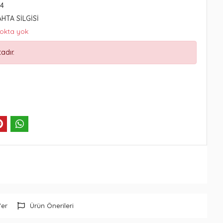
-4
AHTA SİLGİSİ
tokta yok
adır.
Ver
Ürün Önerileri