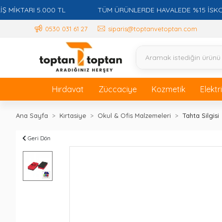
TARI 5.000 TL
TÜM ÜRÜNLERDE HAVALEDE %15 İSKONTO +
0530 031 61 27
siparis@toptanvetoptan.com
Hırdavat
Züccaciye
Kozmetik
Elektr
Ana Sayfa
Kırtasiye
Okul & Ofis Malzemeleri
Tahta Silgisi
Geri Dön