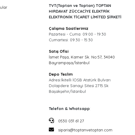
TVT(Toptan ve Toptan) TOPTAN
ular
HIRDAVAT ZÜCCACİYE ELEKTRİK
ELEKTRONİK TİCARET LİMİTED ŞİRKETİ
Çalışma Saatlerimiz
Pazartesi - Cuma: 09:00 - 19:30
Cumartesi: 09:30 - 15:30
Satış Ofisi
İsmet Paşa, Kamer Sk. No:57, 34040
Bayrampaşa/İstanbul
Depo Teslim
Adresi:İkitelli İOSB Atatürk Bulvarı
Dolapdere Sanayi Sitesi 2715.Sk
Başakşehir/İstanbul
Telefon & Whatsapp
:
0530 031 61 27
siparis@toptanvetoptan.com