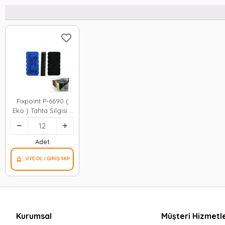
Fixpoint P-6690 (
Eko ) Tahta Silgisi (
Renkli Plastik
Tutacak )*12x40
Adet
Kurumsal
Müşteri Hizmetle