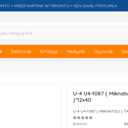
 KREDİ KARTINA %7 İSKONTO + KDV DAHİL FİYATLARLA
F
ik
Elektronik
Kırtasiye
Hediyelik
Oyuncak
Se
U-4 U4-1087 ( Mıknatıs
)*12x40
U-4 U4-1087 ( MIKNATISLI ) 
Barkod
:8