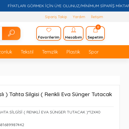
İYATLARI GÖRMEK İÇİN ÜYE OLUNUZ/MİNİMUM SİPARİŞ MİKTARI 5.0
Sipariş Takip
Yardım
İletişim
0
Favorilerim
Hesabım
Sepetim
zonluk
Tekstil
Temizlik
Plastik
Spor
lı ) Tahta Silgisi ( Renkli Eva Sünger Tutacak
TAHTA SİLGİSİ ( RENKLİ EVA SÜNGER TUTACAK )*12X40
681689987442