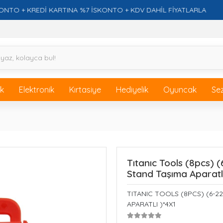
 KREDİ KARTINA %7 İSKONTO + KDV DAHİL FİYATLARLA
ik
Elektronik
Kırtasiye
Hediyelik
Oyuncak
Se
Tıtanıc Tools (8pcs) 
Stand Taşıma Aparatlı
TITANIC TOOLS (8PCS) (6-2
APARATLI )*4X1