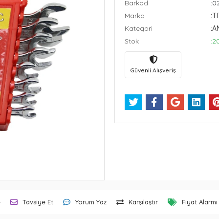
Barkod
:0
Marka
:T
Kategori
:A
Stok
:2
Güvenli Alışveriş
e
Tavsiye Et
Yorum Yaz
Karşılaştır
Fiyat Alarmı