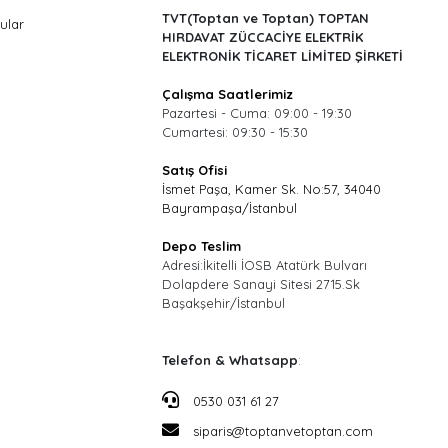
TVT(Toptan ve Toptan) TOPTAN
ular
HIRDAVAT ZÜCCACİYE ELEKTRİK
ELEKTRONİK TİCARET LİMİTED ŞİRKETİ
Çalışma Saatlerimiz
Pazartesi - Cuma: 09:00 - 19:30
Cumartesi: 09:30 - 15:30
Satış Ofisi
İsmet Paşa, Kamer Sk. No:57, 34040
Bayrampaşa/İstanbul
Depo Teslim
Adresi:İkitelli İOSB Atatürk Bulvarı
Dolapdere Sanayi Sitesi 2715.Sk
Başakşehir/İstanbul
Telefon & Whatsapp
:
0530 031 61 27
siparis@toptanvetoptan.com