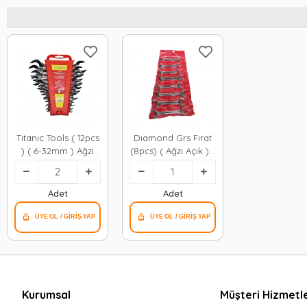
Tıtanıc Tools ( 12pcs
Dıamond Grs Fırat
) ( 6-32mm ) Ağzı
(8pcs) ( Ağzı Açık ) (
Açık Anahtar Takımı
6-22mm Anahtar
( Plastik Stand
Takımı (6x7-8x9-
Taşıma Aparatlı )*2x1
10x11-12x13-14x15-
Adet
Adet
16x17-18x19-20x22
)*70
Kurumsal
Müşteri Hizmetle