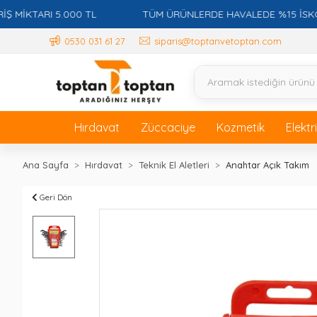
KTARI 5.000 TL
TÜM ÜRÜNLERDE HAVALEDE %15 İSKONTO +
0530 031 61 27
siparis@toptanvetoptan.com
Hırdavat
Züccaciye
Kozmetik
Elektr
Ana Sayfa
Hırdavat
Teknik El Aletleri
Anahtar Açık Takım
Geri Dön