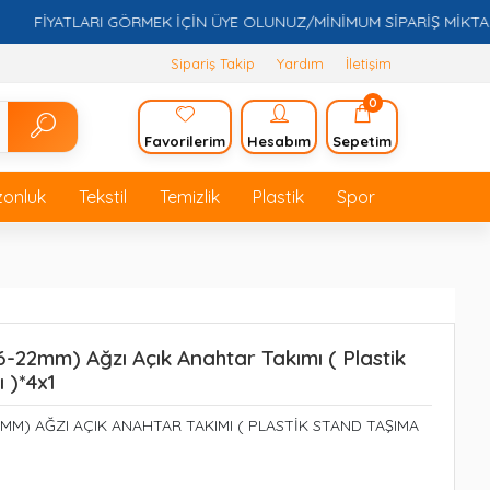
FİYATLARI GÖRMEK İÇİN ÜYE OLUNUZ/MİNİMUM SİPARİŞ MİKTARI 5.0
Sipariş Takip
Yardım
İletişim
0
Favorilerim
Hesabım
Sepetim
zonluk
Tekstil
Temizlik
Plastik
Spor
(6-22mm) Ağzı Açık Anahtar Takımı ( Plastik
 )*4x1
2MM) AĞZI AÇIK ANAHTAR TAKIMI ( PLASTİK STAND TAŞIMA