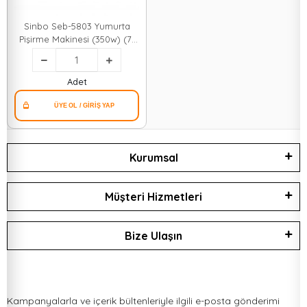
Sinbo Seb-5803 Yumurta
Pişirme Makinesi (350w) (7-
yumurtalık) (rafadan &
Normal & Katı) (sesli Uyarı)
(iğneli Ölçüm Kabı)*12
Adet
Kurumsal
Müşteri Hizmetleri
Bize Ulaşın
Kampanyalarla ve içerik bültenleriyle ilgili e-posta gönderimi