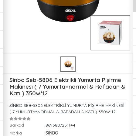
Sinbo Seb-5806 Elektrikli Yumurta Pişirme
Makinesi ( 7 Yumurta=normal & Rafadan &
Katı ) 350w*12
SİNBO SEB-5806 ELEKTRİKLİ YUMURTA PİŞİRME MAKİNESİ
( 7 YUMURTA=NORMAL & RAFADAN & KATI ) 350W*12
Barkod
:8693807251144
Marka
:SİNBO