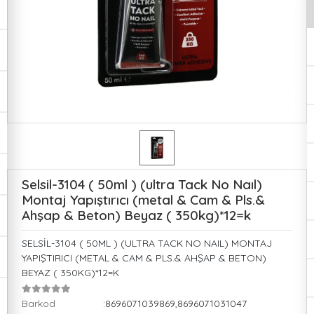
Selsil-3104 ( 50ml ) (ultra Tack No Naıl)
Montaj Yapıştırıcı (metal & Cam & Pls.&
Ahşap & Beton) Beyaz ( 350kg)*12=k
SELSİL-3104 ( 50ML ) (ULTRA TACK NO NAIL) MONTAJ
YAPIŞTIRICI (METAL & CAM & PLS.& AHŞAP & BETON)
BEYAZ ( 350KG)*12=K
Barkod
:8696071039869,8696071031047