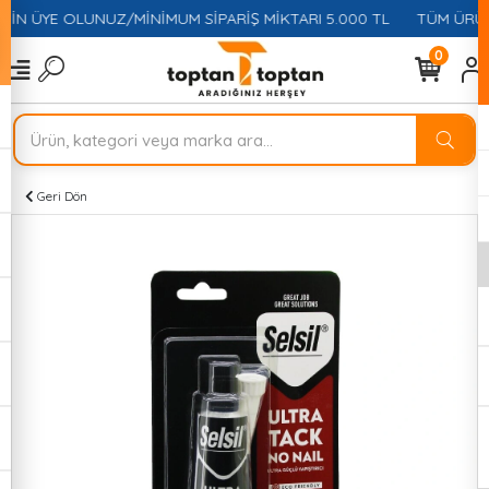
ÇİN ÜYE OLUNUZ/MİNİMUM SİPARİŞ MİKTARI 5.000 TL
TÜM ÜRÜNL
0
Geri Dön