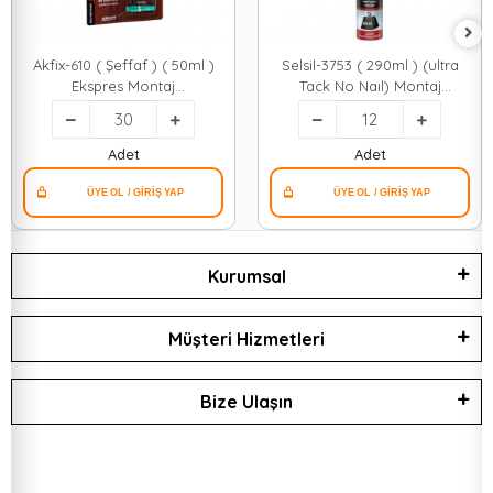
Akfix-610 ( Şeffaf ) ( 50ml )
Selsil-3753 ( 290ml ) (ultra
Ekspres Montaj
Tack No Naıl) Montaj
Yapıştırıcı*30=k
Yapıştırıcı (metal & Cam &
Pls.& Ahşap & Beton) Beyaz (
350kg)*12=k
Adet
Adet
Kurumsal
Müşteri Hizmetleri
Bize Ulaşın