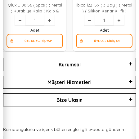
Qlux L-00156 ( 5pcs ) ( Metal
İbico İ22-159 ( 3 Boy ) ( Metal
) Kurabiye Kalıp ( Kalp &
) ( Silikon Kenar Kılıflı )
Yıldız & Papatya & Ağaç )*36
Kurabiye Kalıp Seti ( 8 X
5.5cm & 9.5 X 8cm & 13.5 X
11cm )*144
Adet
Adet
Kurumsal
Müşteri Hizmetleri
Bize Ulaşın
Kampanyalarla ve içerik bültenleriyle ilgili e-posta gönderimi