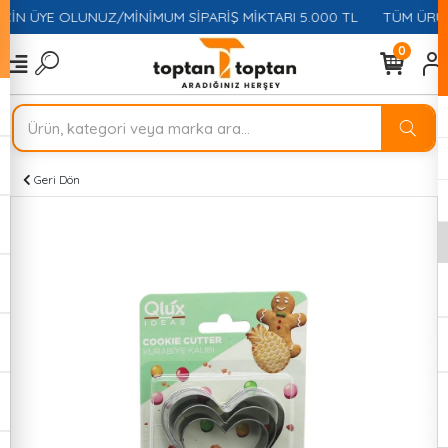
ÇİN ÜYE OLUNUZ/MİNİMUM SİPARİŞ MİKTARI 5.000 TL
TÜM ÜRÜNL
0
Geri Dön