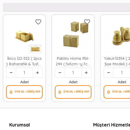
İbico İ22-322 ( 2pcs
Pablıto Home Pbt-
Yakut-12354 ( 
) Baharatlık & Tuzluk
294 ( 5x5cm--y:7cm
Şişe Modeli )
( Ahşap Bambu )*48
) ( 2pcs ) ( Mıknatıslı
Bambu Tuzlu
İkiz ) ( Ahşap
Baharatlık
Bambu ) Baharatlık
Tutacaklı A
Adet
Adet
Adet
& Tuzluk*72
Stand )*1
Kurumsal
Müşteri Hizmetle