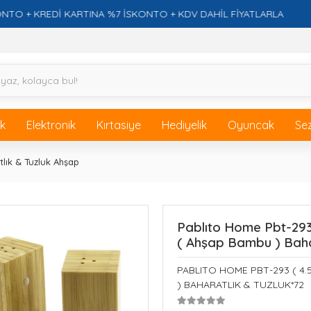
 KREDİ KARTINA %7 İSKONTO + KDV DAHİL FİYATLARLA
F
ik
Elektronik
Kırtasiye
Hediyelik
Oyuncak
Se
lık & Tuzluk Ahşap
Pablıto Home Pbt-293 (
( Ahşap Bambu ) Baha
PABLITO HOME PBT-293 ( 4.5X
) BAHARATLIK & TUZLUK*72