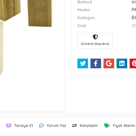
Barkod
:8
Marka
:P
Kategori
:B
Stok
:2
Güvenli Alışveriş
e
Tavsiye Et
Yorum Yaz
Karşılaştır
Fiyat Alarmı