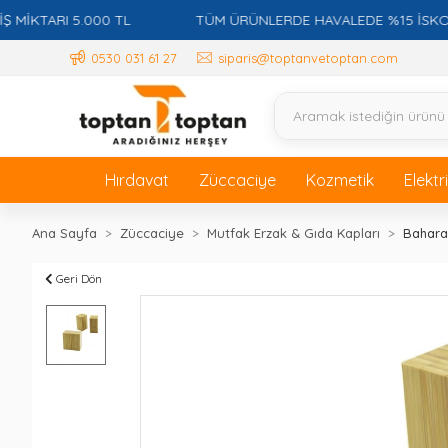
TARI 5.000 TL
TÜM ÜRÜNLERDE HAVALEDE %15 İSKONTO +
0530 031 61 27
siparis@toptanvetoptan.com
Hırdavat
Züccaciye
Kozmetik
Elektr
Ana Sayfa
Züccaciye
Mutfak Erzak & Gıda Kapları
Baharat
Geri Dön