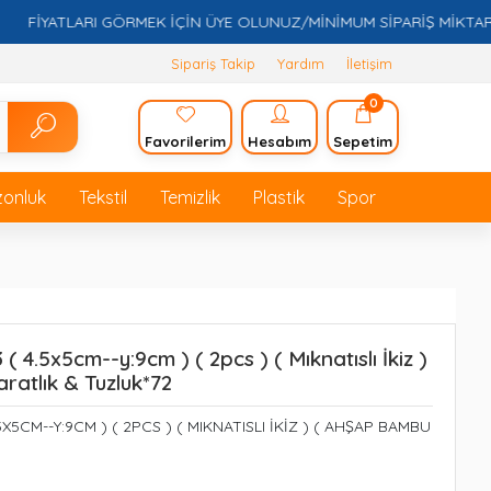
İYATLARI GÖRMEK İÇİN ÜYE OLUNUZ/MİNİMUM SİPARİŞ MİKTARI 5.0
Sipariş Takip
Yardım
İletişim
0
Favorilerim
Hesabım
Sepetim
zonluk
Tekstil
Temizlik
Plastik
Spor
 4.5x5cm--y:9cm ) ( 2pcs ) ( Mıknatıslı İkiz )
ratlık & Tuzluk*72
5CM--Y:9CM ) ( 2PCS ) ( MIKNATISLI İKİZ ) ( AHŞAP BAMBU