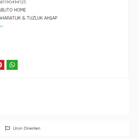
681190494125
ABLITO HOME
AHARATLIK & TUZLUK AHŞAP
0+
Ürün Önerileri