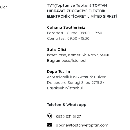
TVT(Toptan ve Toptan) TOPTAN
ular
HIRDAVAT ZÜCCACİYE ELEKTRİK
ELEKTRONİK TİCARET LİMİTED ŞİRKETİ
Çalışma Saatlerimiz
Pazartesi - Cuma: 09:00 - 19:30
Cumartesi: 09:30 - 15:30
Satış Ofisi
İsmet Paşa, Kamer Sk. No:57, 34040
Bayrampaşa/İstanbul
Depo Teslim
Adresi:İkitelli İOSB Atatürk Bulvarı
Dolapdere Sanayi Sitesi 2715.Sk
Başakşehir/İstanbul
Telefon & Whatsapp
:
0530 031 61 27
siparis@toptanvetoptan.com