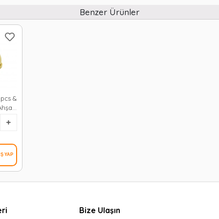
Benzer Ürünler
2pcs &
 Ahşap
k &
 (
hşap
00
ri
Bize Ulaşın