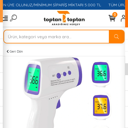
ÇİN ÜYE OLUNUZ/MİNİMUM SİPARİŞ MİKTARI 5.000 TL
TÜM ÜRÜNL
0
Geri Dön