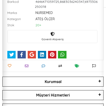
Barkod
:4646471059725,8683036240347,6973306
250018
Marka
:NURSEMED
Kategori
:ATEŞ ÖLÇER
Stok
:20+
Güvenli Alışveriş
Kurumsal
Müşteri Hizmetleri