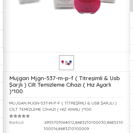
Mujgan Mjgn-537-m-p-f ( Titreşimli & Usb
Şarjlı ) Cilt Temizleme Cihazı ( Hız Ayarlı
)*100
MUJGAN MJGN-537-M-P-F ( TİTREŞİMLİ & USB ŞARJLI )
CİLT TEMİZLEME CİHAZI ( HIZ AYARLI )*100
Barkod
:6955707064012,8683210100030,8683210
100016,8683210100009